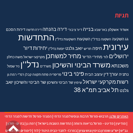
תגיות
בנייה
דירה בהנחה
דירות
הסכם
אשדוד
אשקלון
באר שבע
דיור ציבורי
דירה חדשה
התחדשות
גג
השקעה
השקעות
השקעה בנדל"ן
השקעות נדל"ן
עירונית
יחידות דיור
חיפה
יואב גלנט
חריש
יזמות נדל"ן
מחיר למשתכן
ירושלים
מחירי הדיור
מקרקעי ישראל
משה כחלון
לוד
נדל''ן
משרד הבינוי והשיכון
משכנתא
משרדים
ניר שמול
פינוי בינוי
נתניה
עורך דין
עיצוב הבית
פריפריה
פתח תקווה
קבלן
רמ"י
רמת גן
רשות מקרקעי ישראל
שר הבינוי והשיכון יואב
שר הבינוי והשיכון
שיפוץ
תל אביב
תמ"א 38
גלנט
האתרים שלנו:
תרבוש-פורטל תרבות ונופש למגזר הדתי
|
המגזר-פורטל חדשות למגזר הדתי
גל
|
מודיעין
|
מדינט – פורטל בריאות ורווחה
|
החדשות הטובות בישראל
|
רמת גן
|
בת ים - חולון
|
גב"ש
|
יש''ע:שומרון בנימין וגוש עציון
|
במרכז- לחברי הבית היהודי
|
לוד
|
לימודים אקדמאיים