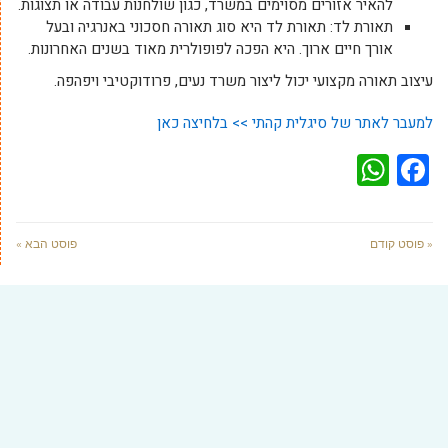
להאיר אזורים מסוימים במשרד, כגון שולחנות עבודה או תצוגות.
תאורת לד: תאורת לד היא סוג תאורה חסכוני באנרגיה ובעל
אורך חיים ארוך. היא הפכה לפופולרית מאוד בשנים האחרונות.
עיצוב תאורה מקצועי יכול ליצור משרד נעים, פרודוקטיבי ויפהפה.
למעבר לאתר של סיגלית קהתי >> בלחיצה כאן
WhatsApp
Facebook
« פוסט קודם
פוסט הבא »