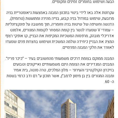
הבעה ושימוש בחומרים זמינים ומקומיים.
עקרונות אלה באו לידי ביטוי בתכנון המבנה באמצעות גיאומטריית בניה
מרובעת, שימוש במודול בניה קבוע, בנייה מהירה ומתועשת (טרומית),
הדגשה וחשיפה של שיטות בניה וחומריה, תוך מחשבה על פונקציונליות
– עמודי
V
שנועדו לגשר בין קומת המסחר לקומות המגורים, אלמנט
אדריכלי מובהק, מרפסות המשכיות המקיפות את הבניין, קו אופקי רצוף
המציג את הבניין כיחידה שלמה המשכית ושימוש בחצרות פנים שנועדו
לאוורר את חלקי המבנה הפנימיים.
המבנה ממוקם בצומת דרכים משמעותי מהחשובים בעיר – “כיכר פריז”.
המבנים המגדירים את הצומת הינם משמעותיים ואייקונים וטבועים
בזיכרון הקולקטיבי והעירוני – מלון המלכים, טרה סנטה, בית אמיר
ומבנה המגורים בין בן מימון לרמב”ן, אשר תוכנן ע” רם ודב כרמי בשנות
ה- 60.