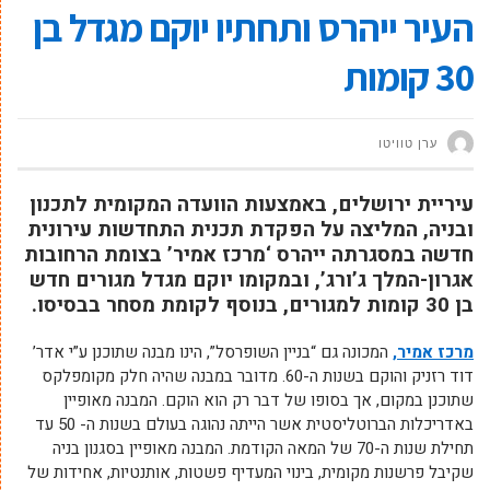
העיר ייהרס ותחתיו יוקם מגדל בן
30 קומות
ערן טוויטו
עיריית ירושלים, באמצעות הוועדה המקומית לתכנון
ובניה, המליצה על הפקדת תכנית התחדשות עירונית
חדשה במסגרתה ייהרס ‘מרכז אמיר’ בצומת הרחובות
אגרון-המלך ג’ורג’, ובמקומו יוקם מגדל מגורים חדש
בן 30 קומות למגורים, בנוסף לקומת מסחר בבסיסו.
מרכז אמיר,
המכונה גם “בניין השופרסל”, הינו מבנה שתוכנן ע”י אדר’
דוד רזניק והוקם בשנות ה-60. מדובר במבנה שהיה חלק מקומפלקס
שתוכנן במקום, אך בסופו של דבר רק הוא הוקם. המבנה מאופיין
באדריכלות הברוטליסטית אשר הייתה נהוגה בעולם בשנות ה- 50 עד
תחילת שנות ה-70 של המאה הקודמת. המבנה מאופיין בסגנון בניה
שקיבל פרשנות מקומית, בינוי המעדיף פשטות, אותנטיות, אחידות של