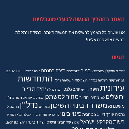
האתר בתהליך הנגשה לבעלי מוגבלויות
אנו עושים כל מאמץ להשלים את הנגשת האתר! במידה ונתקלת
בבעיה אנא פנה אלינו!
תגיות
בנייה
דירה בהנחה
דירות
הסכם
אשדוד
אשקלון
באר שבע
דיור ציבורי
דירה חדשה
התחדשות
גג
השקעה
השקעות
השקעה בנדל"ן
השקעות נדל"ן
עירונית
יחידות דיור
חיפה
יואב גלנט
חריש
יזמות נדל"ן
מחיר למשתכן
ירושלים
מחירי הדיור
מקרקעי ישראל
משה כחלון
לוד
נדל''ן
משרד הבינוי והשיכון
משכנתא
משרדים
ניר שמול
פינוי בינוי
נתניה
עורך דין
עיצוב הבית
פריפריה
פתח תקווה
קבלן
רמ"י
רמת גן
רשות מקרקעי ישראל
שר הבינוי והשיכון יואב
שר הבינוי והשיכון
שיפוץ