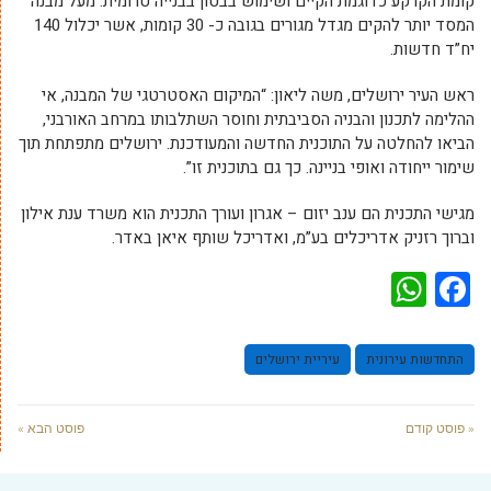
קומת הקרקע כדוגמת הקיים ושימוש בבטון בבנייה טרומית. מעל מבנה
המסד יותר להקים מגדל מגורים בגובה כ- 30 קומות, אשר יכלול 140
יח”ד חדשות.
ראש העיר ירושלים, משה ליאון:
“המיקום האסטרטגי של המבנה, אי
ההלימה לתכנון והבניה הסביבתית וחוסר השתלבותו במרחב האורבני,
הביאו להחלטה על התוכנית החדשה והמעודכנת. ירושלים מתפתחת תוך
שימור ייחודה ואופי בניינה. כך גם בתוכנית זו”.
מגישי התכנית הם ענב יזום – אגרון ועורך התכנית הוא משרד ענת אילון
וברוך רזניק אדריכלים בע”מ, ואדריכל שותף איאן באדר.
WhatsApp
Facebook
התחדשות עירונית
עיריית ירושלים
« פוסט קודם
פוסט הבא »