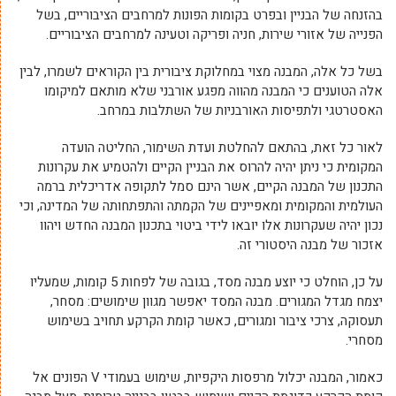
בהזנחה של הבניין ובפרט בקומות הפונות למרחבים הציבוריים, בשל
הפנייה של אזורי שירות, חניה ופריקה וטעינה למרחבים הציבוריים.
בשל כל אלה, המבנה מצוי במחלוקת ציבורית בין הקוראים לשמרו, לבין
אלה הטוענים כי המבנה מהווה מפגע אורבני שלא מותאם למיקומו
האסטרטגי ולתפיסות האורבניות של השתלבות במרחב.
לאור כל זאת, בהתאם להחלטת ועדת השימור, החליטה הועדה
המקומית כי ניתן יהיה להרוס את הבניין הקיים ולהטמיע את עקרונות
התכנון של המבנה הקיים, אשר הינם סמל לתקופה אדריכלית ברמה
העולמית והמקומית ומאפיינים של הקמתה והתפתחותה של המדינה, וכי
נכון יהיה שעקרונות אלו יובאו לידי ביטוי בתכנון המבנה החדש ויהוו
אזכור של מבנה היסטורי זה.
על כן, הוחלט כי יוצע מבנה מסד, בגובה של לפחות 5 קומות, שמעליו
יצמח מגדל המגורים. מבנה המסד יאפשר מגוון שימושים: מסחר,
תעסוקה, צרכי ציבור ומגורים, כאשר קומת הקרקע תחויב בשימוש
מסחרי.
כאמור, המבנה יכלול מרפסות היקפיות, שימוש בעמודי
V הפונים אל