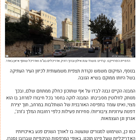
הדמיית הפרוייקט. קרדיט: משרד ענת אילון וברוך רזניק אדריכלים בע”מ ואדריכל שותף איאן באדר.
בנוסף, המיקום משמש נקודת תצפית משמעותית לכיוון העיר העתיקה
בשל היותו ממוקם בשיא הגובה.
המבנה הקיים נבנה לבדו על אף שתוכנן כחלק ממתחם שלם, ובכך
מנותק לחלוטין מסביבתו. המבנה לוקה בחסר בכל חיבורו למרחב בו הוא
מצוי, ואינו עומד בתפיסה האורבנית של השתלבות במרחב, תוך יצירת
דפנות עירוניות ציבוריות/ סחירות פעילות כלפי רחובות המלך ג’ורג’,
אגרון וגן העצמאות.
כמו כן, השימוש למגורים שנעשה בו לאורך השנים פגע באיכויותיו
האדריכליות שעל פיהן תוכנן, באופי המרפסות ההיקפיות שברובן נסגרו,