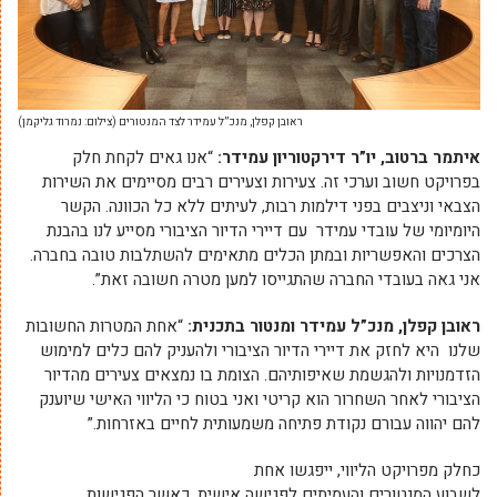
ראובן קפלן, מנכ”ל עמידר לצד המנטורים (צילום: נמרוד גליקמן)
איתמר ברטוב, יו”ר דירקטוריון עמידר:
“אנו גאים לקחת חלק
בפרויקט חשוב וערכי זה. צעירות וצעירים רבים מסיימים את השירות
הצבאי וניצבים בפני דילמות רבות, לעיתים ללא כל הכוונה. הקשר
היומיומי של עובדי עמידר עם דיירי הדיור הציבורי מסייע לנו בהבנת
הצרכים והאפשריות ובמתן הכלים מתאימים להשתלבות טובה בחברה.
אני גאה בעובדי החברה שהתגייסו למען מטרה חשובה זאת”.
ראובן קפלן, מנכ”ל עמידר ומנטור בתכנית:
“אחת המטרות החשובות
שלנו היא לחזק את דיירי הדיור הציבורי ולהעניק להם כלים למימוש
הזדמנויות ולהגשמת שאיפותיהם. הצומת בו נמצאים צעירים מהדיור
הציבורי לאחר השחרור הוא קריטי ואני בטוח כי הליווי האישי שיוענק
להם יהווה עבורם נקודת פתיחה משמעותית לחיים באזרחות.”
כחלק מפרויקט הליווי, ייפגשו אחת
לשבוע המנטורים והעמיתים לפגישה אישית, כאשר הפגישות