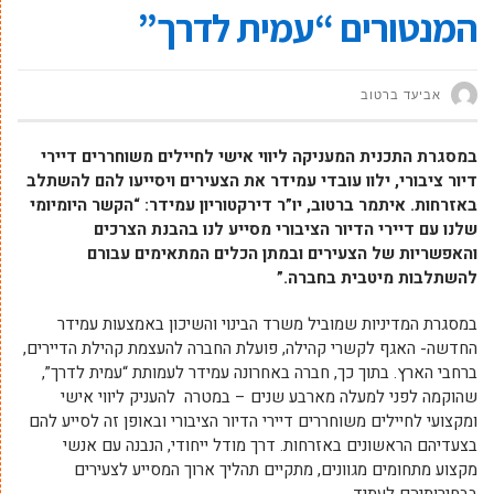
המנטורים “עמית לדרך”
אביעד ברטוב
במסגרת התכנית המעניקה ליווי אישי לחיילים משוחררים דיירי
דיור ציבורי, ילוו עובדי עמידר את הצעירים ויסייעו להם להשתלב
באזרחות.
איתמר ברטוב, יו”ר דירקטוריון עמידר: “הקשר היומיומי
שלנו עם דיירי הדיור הציבורי מסייע לנו בהבנת הצרכים
והאפשריות של הצעירים ובמתן הכלים המתאימים עבורם
להשתלבות מיטבית בחברה.”
במסגרת המדיניות שמוביל משרד הבינוי והשיכון באמצעות עמידר
החדשה- האגף לקשרי קהילה, פועלת החברה להעצמת קהילת הדיירים,
ברחבי הארץ. בתוך כך, חברה באחרונה עמידר לעמותת “עמית לדרך”,
שהוקמה לפני למעלה מארבע שנים – במטרה להעניק ליווי אישי
ומקצועי לחיילים משוחררים דיירי הדיור הציבורי ובאופן זה לסייע להם
בצעדיהם הראשונים באזרחות. דרך מודל ייחודי, הנבנה עם אנשי
מקצוע מתחומים מגוונים, מתקיים תהליך ארוך המסייע לצעירים