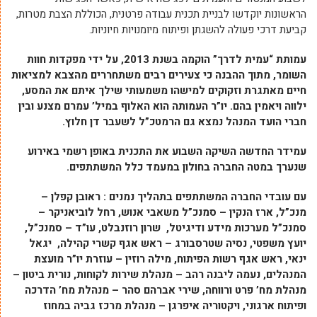
הראשונות יוקדשו לבניית תכנית עבודה פרטנית, הכוללת הצבת מטרות,
קביעת דרכי פעולה להשגתן ופיתוח מיומנויות חיוניות.
עמותת “עמית לדרך” הוקמה בשנת 2013, על ידי מפקדות חוות
השומר, מתוך ההבנה כי צעירים רבים משתחררים מהצבא למציאות
חיים מאתגרת וזקוקים למישהו משמעותי שילך איתם את המסע,
ילווה ויאמין בהם. יו”ר העמותה הוא האלוף במיל’ עמרם מצנע ובין
חברי הועד המנהל נמצא גם הרמטכ”ל לשעבר דן חלוץ.
עמידר החדשה השיקה השבוע את התכנית באופן רשמי באירוע
שנערך במטה החברה בחולון במעמד כלל המשתתפים.
עם עובדי החברה המשתתפים בתהליך נמנים :
ראובן קפלן –
מנכ”ל, ארז הנקין – סמנכ”ל משאבי אנוש, רחל לוביאניקר –
סמנכ”ל מערכות מידע ודיגיטל, שרון רוזנבלט, עו”ד – סמנכ”ל,
יועץ משפטי, נסיה שטרסבורג – ראש אגף קשרי קהילה, יגאל
ינאי, ראש אגף רשות הפיתוח, מילה רוזין – עוזרת יו”ר מועצת
המנהלים, נעמה ליבנה רהב – מנהלת שירות לקוחות, נורית ביטון –
מנהלת מח’ פרט ורווחה, שירי אברהם סהר – מנהלת מח’ הדרכה
ופיתוח ארגוני, ויקטוריה איפרגן – מנהלת מרכז גביה במחוז