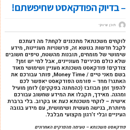
– בדיוק הפודקאסט שחיפשתם!
תוכן שיווקי
לוקחים משכנתא? מתכננים לקחת? מה דעתכם
לקבל חדשות בנושא זה, פרשנויות מעניינות, מידע
שימושי של מומחים, תובנות מהשטח, טיפים חשובים
שלא כולם מכירים? מעוניינים, אבל למי יש זמן?
צודקים! פודקאסט משכנתא מעניין ושימושי מאוד
בשם מאני טיים / Money Time, פותר עבורכם את
האתגר! מחד – פורמט הפודקאסט יאפשר לכם
להפוך זמן מבוזבז (כהמתנה בפקקים) לזמן מועיל
ומהנה. מאידך, תקבלו את המידע שחשוב עבורכם
אישית – לוקחי משכנתא כעת או בקרוב. בלי ברברת
מיותרת, בגישה מעשית ושימושית, עם מידע בגובה
העיניים ובלי ז’רגון מקצועי מבלבל.
פודקאסט משכנתא – טעימה מהפרקים האחרונים