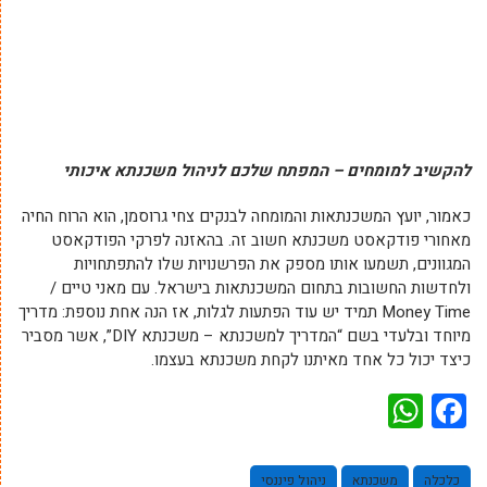
להקשיב למומחים – המפתח שלכם לניהול משכנתא איכותי
כאמור, יועץ המשכנתאות והמומחה לבנקים צחי גרוסמן, הוא הרוח החיה
מאחורי פודקאסט משכנתא חשוב זה. בהאזנה לפרקי הפודקאסט
המגוונים, תשמעו אותו מספק את הפרשנויות שלו להתפתחויות
ולחדשות החשובות בתחום המשכנתאות בישראל. עם מאני טיים /
Money Time תמיד יש עוד הפתעות לגלות, אז הנה אחת נוספת: מדריך
מיוחד ובלעדי בשם “המדריך למשכנתא – משכנתא DIY”, אשר מסביר
כיצד יכול כל אחד מאיתנו לקחת משכנתא בעצמו.
WhatsApp
Facebook
כלכלה
משכנתא
ניהול פיננסי