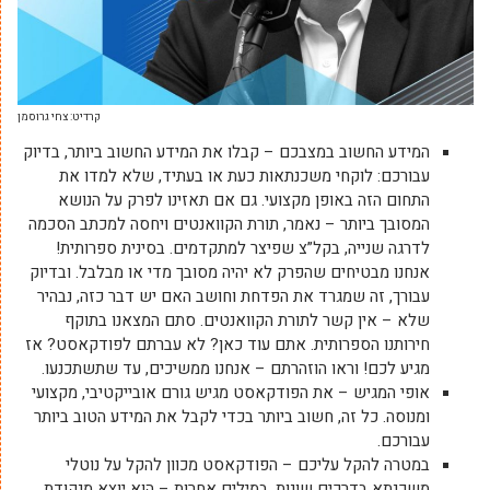
קרדיט: צחי גרוסמן
המידע החשוב במצבכם – קבלו את המידע החשוב ביותר, בדיוק
עבורכם: לוקחי משכנתאות כעת או בעתיד, שלא למדו את
התחום הזה באופן מקצועי. גם אם תאזינו לפרק על הנושא
המסובך ביותר – נאמר, תורת הקוואנטים ויחסה למכתב הסכמה
לדרגה שנייה, בקל”צ שפיצר למתקדמים. בסינית ספרותית!
אנחנו מבטיחים שהפרק לא יהיה מסובך מדי או מבלבל. ובדיוק
עבורך, זה שמגרד את הפדחת וחושב האם יש דבר כזה, נבהיר
שלא – אין קשר לתורת הקוואנטים. סתם המצאנו בתוקף
חירותנו הספרותית. אתם עוד כאן? לא עברתם לפודקאסט? אז
מגיע לכם! וראו הוזהרתם – אנחנו ממשיכים, עד שתשתכנעו.
אופי המגיש – את הפודקאסט מגיש גורם אובייקטיבי, מקצועי
ומנוסה. כל זה, חשוב ביותר בכדי לקבל את המידע הטוב ביותר
עבורכם.
במטרה להקל עליכם – הפודקאסט מכוון להקל על נוטלי
משכנתא בדרכים שונות. במילים אחרות – הוא יוצא מנקודת