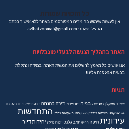
כל הזכויות שמורות
אין לעשות שימוש בחומרים המפורסמים באתר ללא אישור בכתב
מבעלי האתר: avihai.zoomat@gmail.com
האתר בתהליך הנגשה לבעלי מוגבלויות
אנו עושים כל מאמץ להשלים את הנגשת האתר! במידה ונתקלת
בבעיה אנא פנה אלינו!
תגיות
בנייה
דירה בהנחה
דירות
הסכם
אשדוד
אשקלון
באר שבע
דיור ציבורי
דירה חדשה
התחדשות
גג
השקעה
השקעות
השקעה בנדל"ן
השקעות נדל"ן
עירונית
יחידות דיור
חיפה
יואב גלנט
חריש
יזמות נדל"ן