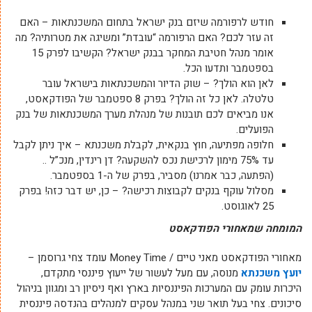
חודש לרפורמה שיזם בנק ישראל בתחום המשכנתאות – האם
זה עזר לכם? האם הרפורמה “עובדת” ומשיגה את מטרותיה? מה
אומר מנהל חטיבת המחקר בבנק ישראל? הקשיבו לפרק 15
בספטמבר ותדעו הכל.
לאן הוא הולך? – שוק הדיור והמשכנתאות בישראל עובר
טלטלה. לאן כל זה הולך? בפרק 8 ספטמבר של הפודקאסט,
אנו מביאים לכם תובנות של מנהלת מערך המשכנתאות של בנק
הפועלים.
חלופה מפתיעה, חוץ בנקאית, לקבלת משכנתא – איך ניתן לקבל
עד 75% מימון לרכישת נכס להשקעה? דן רינדין, מנכ”ל ..
(הפתעה, כבר אמרנו) מסביר, בפרק של ה-1 בספטמבר.
מסלול עוקף בנקים לקבוצות רכישה? – כן, יש דבר כזה! בפרק
25 לאוגוסט.
המומחה שמאחורי הפודקאסט
מאחורי הפודקאסט מאני טיים / Money Time עומד צחי גרוסמן –
יועץ משכנתא
מנוסה, עם מעל לעשור של ייעוץ פיננסי מתקדם,
היכרות עומק עם המערכות הפיננסיות בארץ ואף ניסיון רב ומגוון בניהול
סיכונים. צחי בעל תואר שני במנהל עסקים למנהלים בהנדסה פיננסית