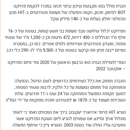
חברת סולל בונה מקבוצת שיכון ובינוי זכתה במכרז להקמת פרויקט
BOT למימון, תכנון, הקמה והפעלה של מעונות סטודנטים ב-HIT מכון
טכנולוגי חולון בעלות של כ-140 מיליון שקל.
הפרויקט יכלול שלושה מבני מעונות בני תשע קומות, בשטח של כ-16
אלף מ”ר הכוללים כ-430 דירות, 472 מיטות וכן כ-1,200 מ”ר של שטחי
מסחר, מועדון סטודנטים ושירותים נלווים אחרים. כמו כן, במסגרת
המיזם ייבנה חניון תת-קרקעי בשטח של כ-9,500 מ”ר לכ-290 כלי רכב.
הצפי לתחילת הבניה הוא ברבעון הראשון של 2020 צפי סיום הפרויקט
– אוקטובר 2022.
החברה תספק את כלל השירותים הדרושים לשם הניהול, ההפעלה
והתחזוקה של מתחם המעונות על כל חלקיו, לרבות שטחי המסחר,
למשך תקופת התפעול והתחזוקה של 24 שנה ו-11 חודשים. עלות
השכירות תעמוד על כ-1870 ₪ לסטודנט ותהיה מפוקחת על ידי המל”ג.
נשיא HIT פרופ’ אדוארד יעקובוב בירך את הנוכחים ואמר כי לאחר
מסלול ארוך ומייגע אנו שמחים להגיע ליום השקת הפרויקט אשר
החשיבה עליו החלה עוד בשנת 2003. הנשיא ציין כי שיתוף הפעולה