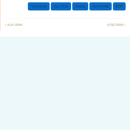
BOT
אוניברסיטה
מעונות
סולל בונה
שיכון ובינוי
« פוסט קודם
פוסט הבא »