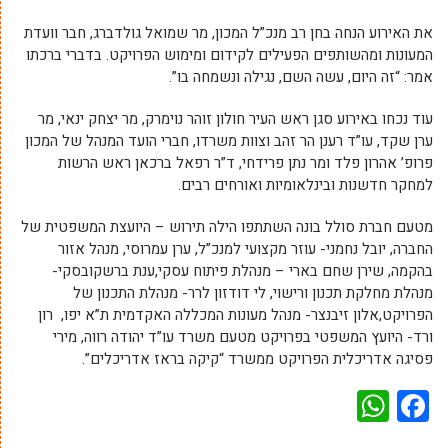
את האירוע הנחה בחן רב מנכ”ל המכון, מר שמואל גולדברג, חבר וועדת
המעונות ומהשותפים הפעילים לקידום ומימוש הפרויקט. בדברי ברכתו
אמר: “זה היום, עשה השם, נגילה ונשמחה בו”.
עוד נכחו באירוע סגן ראש העיר חולון זוהר נוימרק, מר יצחק ינאי, מר
ערן שקד, עו”ד רענן הר זהב וצוות משרדו, חברי הועד המנהל של המכון
פרופ’ אהרון פלד ומר נתן פרידחי, ד”ר רפאל ברכאן ראש הרשות
למחקר חדשנות ובינלאומיות ואורחים רבים.
מטעם חברת סולל בונה השתתפו הילה תירוש – היועצת המשפטית של
החברה, יובל נחמני- עוזר מקצועי למנכ”ל, ערן עמרוסי, מנהל אזור
בהקמה, שירן שחם בארי – מנהלת פיתוח עסקי,ענת ברשקובסקי-
מנהלת מחלקת תכנון ורישוי, לי דודזון לרר- מנהלת התכנון של
הפרויקט,אלון זיבנצר- מנהל מעונות המכללה האקדמית ת”א יפו, רון
ורד- היועץ המשפטי בפרויקט מטעם משרד עו”ד יהודה רווה, מירי
פסיגה אדריכלית הפרויקט ממשרד “קיקה בראז אדריכלים”.
WhatsApp
Facebook