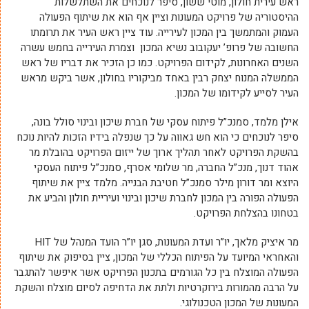
ראש עירית חולון, מוטי ששון, סיפר לנוכחים את השתלשלות
ההיסטוריה של פרויקט המעונות וציין אף הוא את שיתוף הפעולה
העמוק והמתמשך בין המכון לעירייה. עוד ציין ראש העיר את תרומתו
החשובה של פרופ’ יעקובוב נשיא המכון וצמרת העירייה בחמש עשרה
השנים האחרונות, לקידום הפרויקט. כמו כן הזכיר את דבריו של ראש
הממשלה המנוח יצחק רבין באחד מביקוריו בחולון, אשר ביקש מראש
העיר לסייע לקידומו של המכון.
אילן מלמד, סמנכ”ל פיתוח עסקי של חברת שיכון ובינוי סולל בונה,
סיפר לנוכחים כי הוא חש גאווה על כך שנפלה בידיו הזכות להיות נוכח
בהשקת הפרויקט לאחר תהליך ארוך של ייזום הפרויקט בהובלת מר
אהוד דנוך, מנכ”ל החברה, מר שלומי אסרף, סמנכ”ל פיתוח העסקי
היוצא ומר דורון מילר סמנכ”ל חטיבת הבנייה. מלמד ציין את שיתוף
הפעולה הפורה בין המכון לחברת שיכון ובינוי ועיריית חולון והביע את
בטחונו בהצלחת הפרויקט.
מר איציק מלאך, יו”ר ועדת המעונות, סגן יו”ר הועד המנהל של HIT
והאחראי המיועד על הפיתוח הכללי של המכון, ציין בסיפוק את שיתוף
הפעולה המוצלח בין כל הגורמים בתכנון הפרויקט אשר איפשר להתגבר
על הרבה מהמורות בירוקרטיות ולתת את הדחיפה לסיום מוצלח והשקת
המעונות של המכון הטכנולוגי.