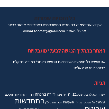
כל הזכויות שמורות
אין לעשות שימוש בחומרים המפורסמים באתר ללא אישור בכתב
מבעלי האתר: avihai.zoomat@gmail.com
האתר בתהליך הנגשה לבעלי מוגבלויות
אנו עושים כל מאמץ להשלים את הנגשת האתר! במידה ונתקלת
בבעיה אנא פנה אלינו!
תגיות
בנייה
דירה בהנחה
דירות
הסכם
אשדוד
אשקלון
באר שבע
דיור ציבורי
דירה חדשה
התחדשות
גג
השקעה
השקעות
השקעה בנדל"ן
השקעות נדל"ן
עירונית