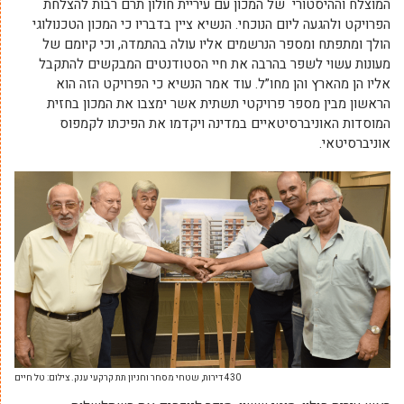
המוצלח וההיסטורי של המכון עם עיריית חולון תרם רבות להצלחת
הפרויקט ולהגעה ליום הנוכחי. הנשיא ציין בדבריו כי המכון הטכנולוגי
הולך ומתפתח ומספר הנרשמים אליו עולה בהתמדה, וכי קיומם של
מעונות עשוי לשפר בהרבה את חיי הסטודנטים המבקשים להתקבל
אליו הן מהארץ והן מחו”ל. עוד אמר הנשיא כי הפרויקט הזה הוא
הראשון מבין מספר פרויקטי תשתית אשר ימצבו את המכון בחזית
המוסדות האוניברסיטאיים במדינה ויקדמו את הפיכתו לקמפוס
אוניברסיטאי.
430 דירות, שטחי מסחר וחניון תת קרקעי ענק. צילום: טל חיים