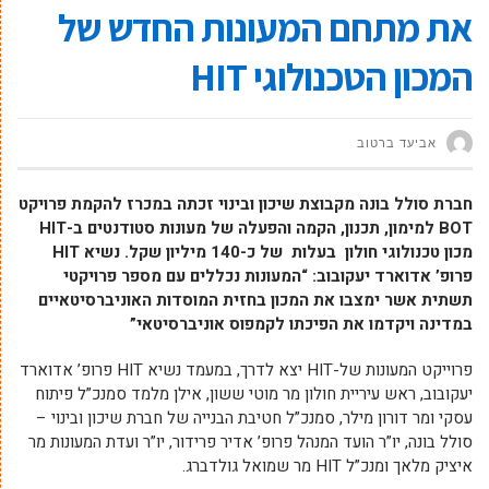
את מתחם המעונות החדש של
המכון הטכנולוגי HIT
אביעד ברטוב
חברת סולל בונה מקבוצת שיכון ובינוי
זכתה במכרז להקמת פרויקט
BOT
למימון, תכנון, הקמה והפעלה של מעונות סטודנטים ב-
HIT
מכון טכנולוגי
חולון בעלות של כ-140 מיליון שקל.
נשיא
HIT
פרופ’ אדוארד יעקובוב: “המעונות נכללים עם מספר פרויקטי
תשתית אשר ימצבו את המכון בחזית המוסדות האוניברסיטאיים
במדינה ויקדמו את הפיכתו לקמפוס אוניברסיטאי”
פרוייקט המעונות של-HIT יצא לדרך, במעמד נשיא HIT פרופ’ אדוארד
יעקובוב, ראש עיריית חולון מר מוטי ששון, אילן מלמד סמנכ”ל פיתוח
עסקי ומר דורון מילר, סמנכ”ל חטיבת הבנייה של חברת שיכון ובינוי –
סולל בונה, יו”ר הועד המנהל פרופ’ אדיר פרידור, יו”ר ועדת המעונות מר
איציק מלאך ומנכ”ל HIT מר שמואל גולדברג.