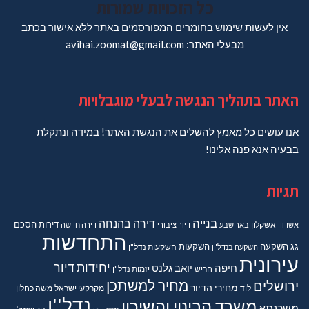
כל הזכויות שמורות
אין לעשות שימוש בחומרים המפורסמים באתר ללא אישור בכתב
מבעלי האתר: avihai.zoomat@gmail.com
האתר בתהליך הנגשה לבעלי מוגבלויות
אנו עושים כל מאמץ להשלים את הנגשת האתר! במידה ונתקלת
בבעיה אנא פנה אלינו!
תגיות
בנייה
דירה בהנחה
דירות
הסכם
אשדוד
אשקלון
באר שבע
דיור ציבורי
דירה חדשה
התחדשות
גג
השקעה
השקעות
השקעה בנדל"ן
השקעות נדל"ן
עירונית
יחידות דיור
חיפה
יואב גלנט
חריש
יזמות נדל"ן
מחיר למשתכן
ירושלים
מחירי הדיור
מקרקעי ישראל
משה כחלון
לוד
נדל''ן
משרד הבינוי והשיכון
משכנתא