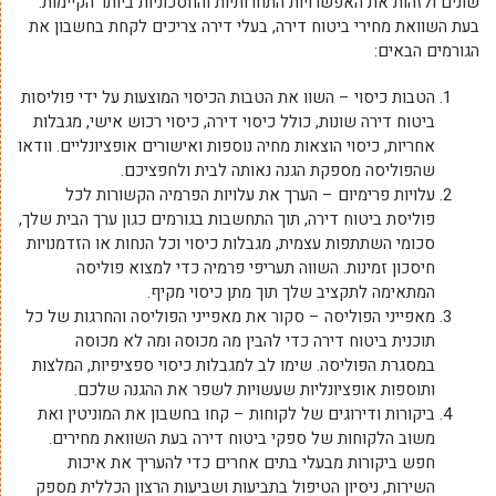
שונים ולזהות את האפשרויות התחרותיות והחסכוניות ביותר הקיימות.
בעת השוואת מחירי ביטוח דירה, בעלי דירה צריכים לקחת בחשבון את
הגורמים הבאים:
הטבות כיסוי – השוו את הטבות הכיסוי המוצעות על ידי פוליסות
ביטוח דירה שונות, כולל כיסוי דירה, כיסוי רכוש אישי, מגבלות
אחריות, כיסוי הוצאות מחיה נוספות ואישורים אופציונליים. וודאו
שהפוליסה מספקת הגנה נאותה לבית ולחפציכם.
עלויות פרימיום – הערך את עלויות הפרמיה הקשורות לכל
פוליסת ביטוח דירה, תוך התחשבות בגורמים כגון ערך הבית שלך,
סכומי השתתפות עצמית, מגבלות כיסוי וכל הנחות או הזדמנויות
חיסכון זמינות. השווה תעריפי פרמיה כדי למצוא פוליסה
המתאימה לתקציב שלך תוך מתן כיסוי מקיף.
מאפייני הפוליסה – סקור את מאפייני הפוליסה והחרגות של כל
תוכנית ביטוח דירה כדי להבין מה מכוסה ומה לא מכוסה
במסגרת הפוליסה. שימו לב למגבלות כיסוי ספציפיות, המלצות
ותוספות אופציונליות שעשויות לשפר את ההגנה שלכם.
ביקורות ודירוגים של לקוחות – קחו בחשבון את המוניטין ואת
משוב הלקוחות של ספקי ביטוח דירה בעת השוואת מחירים.
חפש ביקורות מבעלי בתים אחרים כדי להעריך את איכות
השירות, ניסיון הטיפול בתביעות ושביעות הרצון הכללית מספק