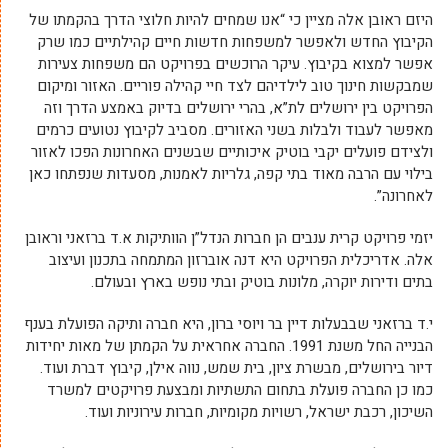
היזם ראובן אלה מציין כי “אנו שמחים להיות חלוצי הדרך בהקמתו של
הקיבוץ החדש ולאפשר למשפחות חדשות חיים קהילתיים כמו שרק
אפשר למצוא בקיבוץ. עיקר הרוכשים בפרויקט הם משפחות צעירות
שמבקשות חינוך טוב לילדיהם לצד חיי קהילה פוריים. האזור ומיקום
הפרויקט בין ירושלים לת”א, בהרי ירושלים בדיוק באמצע הדרך וזה
מאפשר לעבוד ולבלות בשני האזורים. מסביב לקיבוץ נטועים כרמים
ולצידם פועלים יקבי בוטיק איכותיים שבשנים האחרונות הפכו לאזור
בילוי עם הרבה מאוד בתי קפה, גלריות לאמנות, מסעדות שנפתחו כאן
לאחרונה”.
יזמי פרויקט קרית ענבים הן חברות הנדל”ן הוותיקות א.ד ברזאני וראובן
אלה. אדריכלית הפרויקט היא דנה אוברזון המתמחה בתכנון ועיצוב
בתים ודירות יוקרה, מלונות בוטיק ובתי נופש בארץ ובעולם.
י.ד ברזאני שבבעלות דיין בר ויוסי ברון, היא חברה ותיקה הפועלת בענף
הבנייה החל משנת 1991. החברה אחראית על הקמתן של מאות יחידות
דיור בירושלים, מבשרת ציון, בית שמש, נווה אילן, קיבוץ דברת ועוד.
כמו כן החברה פועלת בתחום התשתיות ומבצעת פרויקטים למשרד
השיכון, רכבת ישראל, רשויות מקומיות, חברות עירוניות ועוד.