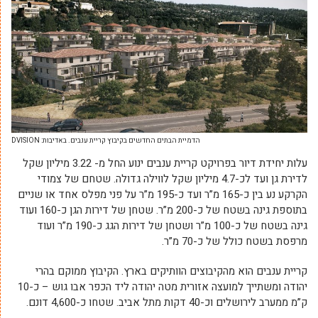
הדמיית הבתים החדשים בקיבוץ קריית ענבים. באדיבות: DVISION
עלות יחידת דיור בפרויקט קריית ענבים ינוע החל מ- 3.22 מיליון שקל
לדירת גן ועד לכ-4.7 מיליון שקל לווילה גדולה. שטחם של צמודי
הקרקע נע בין כ-165 מ”ר ועד כ-195 מ”ר על פני מפלס אחד או שניים
בתוספת גינה בשטח של כ-200 מ”ר. שטחן של דירות הגן כ-160 ועוד
גינה בשטח של כ-100 מ”ר ושטחן של דירות הגג כ-190 מ”ר ועוד
מרפסת בשטח כולל של כ-70 מ”ר.
קריית ענבים הוא מהקיבוצים הוותיקים בארץ. הקיבוץ ממוקם בהרי
יהודה ומשתייך למועצה אזורית מטה יהודה ליד הכפר אבו גוש – כ-10
ק”מ ממערב לירושלים וכ-40 דקות מתל אביב. שטחו כ-4,600 דונם.