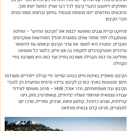
הוותיקים וייחשבו כחברי קיבוץ לכל דבר ועניין. כפועל יוצא מכך,
הרוכשים החדשים ייהנו מהנחות וסבסוד בחינוך וברווחה ממנה נהנים
חברי הקיבוץ.
פרויקט קריית ענבים מאפשר לבנות את “הקיבוץ החדש” – החלטה
שהתקבלה לפני מספר שנים במסגרת תהליך התחדשות שמקדמים
החברים. המטרה היא לשמר את ערכי הקיבוץ ובאותה עת להישאר
עדכניים ואטרקטיביים לתקופה בה אנו חיים, כלומר כל משפחה
מחליטה עד כמה הקהילה מעורבת בחייה ועד כמה היא מעורבת בחיי
הקהילה.
הקיבוץ מאופיין באיכות חיים גבוהה המייצר חיי קהילה ייחודיים ומערכות
חינוך מהטובות בארץ. כמו כן לקיבוץ בריכה פרטית המיועדת רק לחברי
הקיבוץ ובני משפחותיהם, חדר אוכל, HUB – מרחב משותף לעידוד
עבודה עצמאית ושיתופי פעולה יצירתיים, קואופרטיב מזון, גינה
קהילתית, מגרש כדורגל, קולנוע פתוח, ארכיון, ספרייה, מרכז יום
למבוגרים, מכינה קדם צבאית ומרפאה.