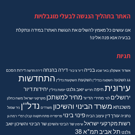
האתר בתהליך הנגשה לבעלי מוגבלויות
אנו עושים כל מאמץ להשלים את הנגשת האתר! במידה ונתקלת
בבעיה אנא פנה אלינו!
תגיות
בנייה
דירה בהנחה
דירות
הסכם
אשדוד
אשקלון
באר שבע
דיור ציבורי
דירה חדשה
התחדשות
גג
השקעה
השקעות
השקעה בנדל"ן
השקעות נדל"ן
עירונית
יחידות דיור
חיפה
יואב גלנט
חריש
יזמות נדל"ן
מחיר למשתכן
ירושלים
מחירי הדיור
מקרקעי ישראל
משה כחלון
לוד
נדל''ן
משרד הבינוי והשיכון
משכנתא
משרדים
ניר שמול
פינוי בינוי
נתניה
עורך דין
עיצוב הבית
פריפריה
פתח תקווה
קבלן
רמ"י
רמת גן
רשות מקרקעי ישראל
שר הבינוי והשיכון יואב
שר הבינוי והשיכון
שיפוץ
תל אביב
תמ"א 38
גלנט