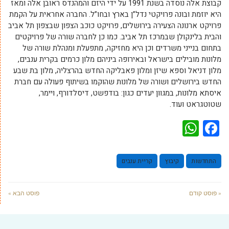
קבוצת אלה נוסדה בשנת 1991 על ידי היזם והמהנדס ראובן אלה ומאז
היא יוזמת ובונה פרויקטי נדל”ן בארץ ובחו”ל. החברה אחראית על הקמת
פרויקט ארנונה הצעירה בירושלים, פרויקט כוכב הצפון שבצפון תל אביב
והבית בלינקולן שבמרכז תל אביב. כמו כן לחברה שורה של פרויקטים
בתחום בנייני משרדים וכן היא מחזיקה, מתפעלת ומנהלת שורה של
מלונות מובילים בישראל ובאירופה ביניהם מלון כרמים בקרית ענבים,
מלון דניאל וספא שיזן ומלון פאבליקה החדש בהרצליה, מלון בת שבע
החדש בירושלים ושורה של מלונות שהוקמו בשיתוף פעולה עם חברת
איסתא מלונות, במגוון יעדים כגון: בודפשט, דיסלדורף, ויימר,
שטוטגראט ועוד.
WhatsApp
Facebook
התחדשות
קיבוץ
קריית ענבים
« פוסט קודם
פוסט הבא »