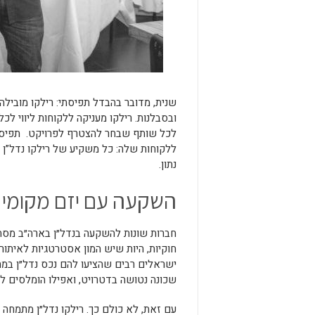
שנית, מדובר בהבדל תפיסתי: רילקו מוביל
ובסבלנות. רילקו מעניקה ללקוחות ליווי לכ
לכל שותף שבחר להצטרף לפרויקט. תפיסת
ללקוחות שלה: כל משקיע של רילקו נדל”ן מ
נתון.
השקעה עם יזם מקומי
חברות שונות להשקעה בנדל״ן בארה״ב מסת
חוקיות, היות שיש המון אסטרטגיות לאיתור
ישראלים רבים שהציעו להם נכס נדל״ן במח
שכונה נטושה בדטרויט, ואפילו הומלסים לא 
עם זאת, לא כולם כך. רילקו נדל״ן מתמחה 