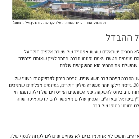
ג׳קסונוויל. אחד היעדים המועדפים על רילקו השקעות נדל״ן. צילום: Canva
 כל ההבדל
לא חסרים ישראלים שעשו אפסייד של עשרת אלפים דולר על
 מומחים מטעם עצמם ופתחו חברה. מיותר לציין שאותם ״יזמים״
 שמשלם את המחיר הוא המשקיעים שלהם.
. החברה קיימת כבר תשע שנים, וגייסה מימון לפרוייקטים בשווי של
שמונים ושבעה מיליון דולרים. רק בשנת 2019, גייסה רילקו יותר מעשרה מיליון דולרים, במיזמים מצליחים שמניבים
ווח טוב ביחס להשקעה. שני השותפים המייסדים של רילקו, תומר חי
״ן בישראל ובארה״ב, והנסיון שלהם מאפשר להם לדעת איפה שווה
 ירוויחו בסופו של דבר.
ארה״ב, חושש לא אחת מדברים לא צפויים שיכולים לקרות לכסף שלו.