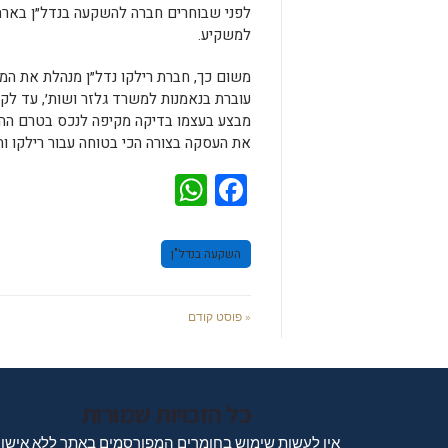
לפני שבוחרים חברה להשקעה בנדל״ן בארה״
למשקיע.
משום כך, חברת רילקו נדל״ן מנהלת את המי
עוברת בנאמנות למשרד גלזר ושות׳, עד ל
מבצע בעצמו בדיקה מקיפה לנכס בטרם ההש
את העסקה בצורה הכי בטוחה עבור רילקו ו
WhatsApp
Facebook
השקעה בנדל"ן
« פוסט קודם
כל הזכויות שמורות
אין לעשות שימוש בחומרים המפורסמים באתר ללא אישו