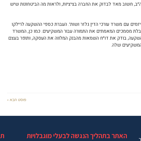
ב, חשוב מאד לבדוק את החברה בציציות, ולראות מה הביטחונות שיש
זמים עם משרד עורכי הדין גלזר ושות׳. העברת כספי ההשקעה לרילקו
קבלת מסמכים המאמתים את התמורה עבור המשקיעים. כמו כן, המשרד
קעה, בודק את דו״ח השמאות מהבנק המלווה את העסקה, ותופר בעצם
המשקיעים שלה.
פוסט הבא »
האתר בתהליך הנגשה לבעלי מוגבלויות
תג
ר