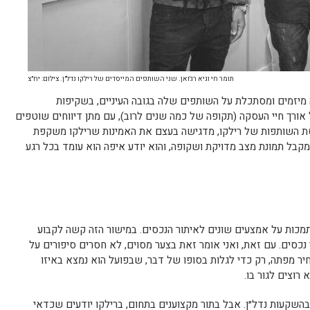
תומר חי וגיא רג׳ואן. שני השותפים המייסדים של רילקו נדל״ן. צילום: יח״צ
ה מיזמים ומסתכלת על השותפים שלה בגובה העיניים, בשקיפות
ל אורך חיי העסקה (תקופה של כמה שנים לרוב), עם מתן דיווחים שוטפים
 השותפות של רילקו, מדגישה בעצם את האמינות שרילקו משקפת
קבל תמונת מצב מדויקת ושקופה, והוא יודע איפה הוא עומד בכל רגע
מכות על אמצעים שונים לאיתור הנכסים. במישור הזה קשה לקבוע
 נכסים. עם זאת, ואני אומר זאת בצער מסוים, לא חסרים סיפורים על
יר מפתה, רק כדי לגלות בסופו של דבר, שבפועל הוא נמצא באיזו
רוצים לגור בו.
בהשקעות נדל״ן. אבל בתור מקצוענים בתחום, ברילקו יודעים שכדאי