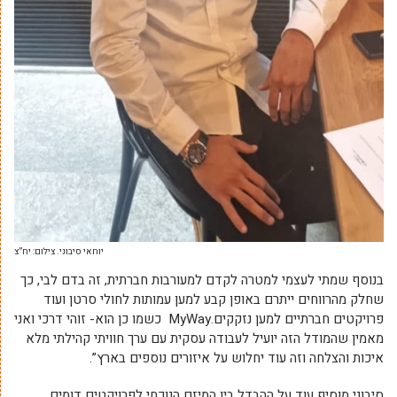
יוחאי סיבוני. צילום: יח”צ
בנוסף שמתי לעצמי למטרה לקדם למעורבות חברתית, זה בדם לבי, כך
שחלק מהרווחים ייתרם באופן קבע למען עמותות לחולי סרטן ועוד
פרויקטים חברתיים למען נזקקים.MyWay כשמו כן הוא- זוהי דרכי ואני
מאמין שהמודל הזה יועיל לעבודה עסקית עם ערך חוויתי קהילתי מלא
איכות והצלחה וזה עוד יחלוש על איזורים נוספים בארץ”.
סיבוני מוסיף עוד על ההבדל בין המיזם הנוכחי לפרויקטים דומים,