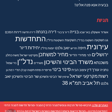
בבעיה אנא פנה אלינו!
תגיות
בנייה
דירה בהנחה
דירות
הסכם
אשדוד
אשקלון
באר שבע
דיור ציבורי
דירה חדשה
התחדשות
גג
השקעה
השקעות
השקעה בנדל"ן
השקעות נדל"ן
עירונית
יחידות דיור
חיפה
יואב גלנט
חריש
יזמות נדל"ן
מחיר למשתכן
ירושלים
מחירי הדיור
מקרקעי ישראל
משה כחלון
לוד
נדל''ן
משרד הבינוי והשיכון
משכנתא
משרדים
ניר שמול
פינוי בינוי
נתניה
עורך דין
עיצוב הבית
פריפריה
פתח תקווה
קבלן
רמ"י
רמת גן
רשות מקרקעי ישראל
שר הבינוי והשיכון יואב
שר הבינוי והשיכון
שיפוץ
תל אביב
תמ"א 38
גלנט
האתרים שלנו:
תרבוש-פורטל תרבות ונופש למגזר הדתי
|
המגזר-פורטל חדשות למגזר הדתי
|
מודיעין
|
מדינט – פורטל בריאות ורווחה
|
החדשות הטובות בישראל
|
רמת גן
|
בת ים - חולון
|