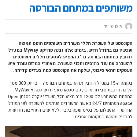
משותפים במתחם הבורסה
תוכן שיווקי
הקונספט של השכרת חללי משרדים משותפים תופס תאוצה
ועכשיו גם במודל חדש. בימים אלה נבנה פרויקט
Myway
במגדל
רוגובין במתחם הבורסה בר”ג המציע לעסקים חללים משותפים
להשכרה עם עוד בונוסים ותכני העשרה. מאחורי המיזם עומד איש
העסקים יוחאי סיבוני, שלקח את הקונספט כמה צעדים קדימה.
בקומה ה-15 במגדל רוגובין תדהר במתחם הבורסה – בדיוק 300 מטר
הליכה מרכבת סבידור מרכז, קם סטארטאפ חדש הנקרא MyWay.
המתחם המשתרע לכ-1200 מ”ר מציע חלל משרדי יוקרה בסגנון Open
space הפתוחים 24/7 כאשר המשרדים הניתנים להשכרה לפי המודל
החדש – התשלום על בסיס שעה בלבד, ללא שום התחייבות חודשית,
להבדיל מהנהוג במקומות אחרים.