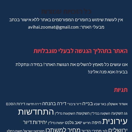
כל הזכויות שמורות
אין לעשות שימוש בחומרים המפורסמים באתר ללא אישור בכתב
מבעלי האתר: avihai.zoomat@gmail.com
האתר בתהליך הנגשה לבעלי מוגבלויות
אנו עושים כל מאמץ להשלים את הנגשת האתר! במידה ונתקלת
בבעיה אנא פנה אלינו!
תגיות
בנייה
דירה בהנחה
דירות
הסכם
אשדוד
אשקלון
באר שבע
דיור ציבורי
דירה חדשה
התחדשות
גג
השקעה
השקעות
השקעה בנדל"ן
השקעות נדל"ן
עירונית
יחידות דיור
חיפה
יואב גלנט
חריש
יזמות נדל"ן
מחיר למשתכן
ירושלים
מחירי הדיור
מקרקעי ישראל
משה כחלון
לוד