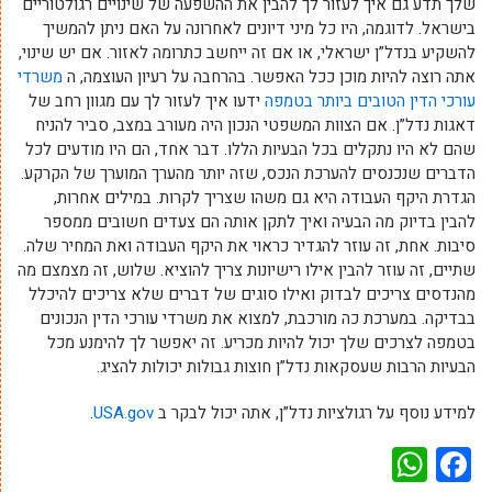
שלך תדע גם איך לעזור לך להבין את ההשפעה של שינויים רגולטוריים
בישראל. לדוגמה, היו כל מיני דיונים לאחרונה על האם ניתן להמשיך
להשקיע בנדל”ן ישראלי, או אם זה ייחשב כתרומה לאזור. אם יש שינוי,
אתה רוצה להיות מוכן ככל האפשר. בהרחבה על רעיון העוצמה, ה
משרדי
עורכי הדין הטובים ביותר בטמפה
ידעו איך לעזור לך עם מגוון רחב של
דאגות נדל”ן. אם הצוות המשפטי הנכון היה מעורב במצב, סביר להניח
שהם לא היו נתקלים בכל הבעיות הללו. דבר אחד, הם היו מודעים לכל
הדברים שנכנסים להערכת הנכס, שזה יותר מהערך המוערך של הקרקע.
הגדרת היקף העבודה היא גם משהו שצריך לקרות. במילים אחרות,
להבין בדיוק מה הבעיה ואיך לתקן אותה הם צעדים חשובים ממספר
סיבות. אחת, זה עוזר להגדיר כראוי את היקף העבודה ואת המחיר שלה.
שתיים, זה עוזר להבין אילו רישיונות צריך להוציא. שלוש, זה מצמצם מה
מהנדסים צריכים לבדוק ואילו סוגים של דברים שלא צריכים להיכלל
בבדיקה. במערכת כה מורכבת, למצוא את משרדי עורכי הדין הנכונים
בטמפה לצרכים שלך יכול להיות מכריע. זה יאפשר לך להימנע מכל
הבעיות הרבות שעסקאות נדל”ן חוצות גבולות יכולות להציג.
למידע נוסף על רגולציות נדל”ן, אתה יכול לבקר ב
USA.gov
.
WhatsApp
Facebook