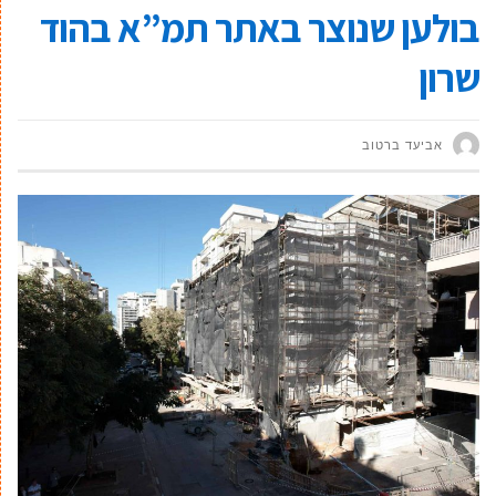
בולען שנוצר באתר תמ”א בהוד
שרון
אביעד ברטוב