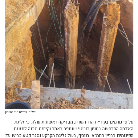
צילום: עיריית הוד השרון
על פי גורמים בעיריית הוד השרון, מבדיקה ראשונית עולה, כי זליגת
האדמה התרחשה בחניון רובוטי שנחפר באתר וקיימת סכנה לתזוזת
הפיגומים בבניין התמ״א. בנוסף, בשל זליגת הקרקע נסגר קטע כביש עד