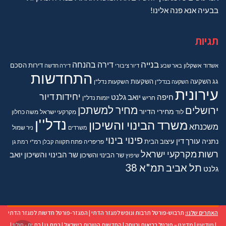
בבעיה אנא פנה אלינו!
תגיות
בנייה
דירה בהנחה
דירות
הסכם
אשדוד
אשקלון
באר שבע
דיור ציבורי
דירה חדשה
התחדשות
גג
השקעה
השקעות
השקעה בנדל"ן
השקעות נדל"ן
עירונית
יחידות דיור
חיפה
יואב גלנט
חריש
יזמות נדל"ן
מחיר למשתכן
ירושלים
מחירי הדיור
מקרקעי ישראל
משה כחלון
לוד
נדל''ן
משרד הבינוי והשיכון
משכנתא
משרדים
ניר שמול
פינוי בינוי
נתניה
עורך דין
עיצוב הבית
פריפריה
פתח תקווה
קבלן
רמ"י
רמת גן
רשות מקרקעי ישראל
שר הבינוי והשיכון יואב
שר הבינוי והשיכון
שיפוץ
תל אביב
תמ"א 38
גלנט
האתרים שלנו:
תרבוש-פורטל תרבות ונופש למגזר הדתי
|
המגזר-פורטל חדשות למגזר הדתי
|
מודיעין
|
מדינט – פורטל בריאות ורווחה
|
החדשות הטובות בישראל
|
רמת גן
|
בת ים - חולון
|