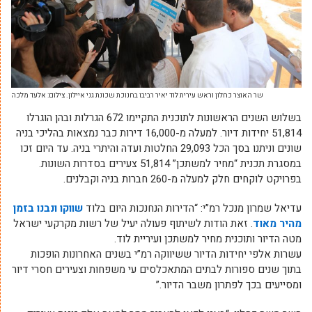
שר האוצר כחלון וראש עירית לוד יאיר רביבו בחנוכת שכונת גני איילון. צילום: אלעד מלכה
בשלוש השנים הראשונות לתוכנית התקיימו 672 הגרלות ובהן הוגרלו
51,814 יחידות דיור. למעלה מ-16,000 דירות כבר נמצאות בהליכי בניה
שונים וניתנו בסך הכל 29,093 החלטות ועדה והיתרי בניה. עד היום זכו
במסגרת תכנית “מחיר למשתכן” 51,814 צעירים בסדרות השונות.
בפרויקט לוקחים חלק למעלה מ-260 חברות בניה וקבלנים.
עדיאל שמרון מנכל רמ”י: “הדירות הנחנכות היום בלוד
שווקו ונבנו בזמן
מהיר מאוד
. זאת הודות לשיתוף פעולה יעיל של רשות מקרקעי ישראל
מטה הדיור ותוכנית מחיר למשתכן ועיריית לוד.
עשרות אלפי יחידות הדיור ששיווקה רמ”י בשנים האחרונות הופכות
בתוך שנים ספורות לבתים המתאכלסים עי משפחות וצעירים חסרי דיור
ומסייעים בכך לפתרון משבר הדיור.”