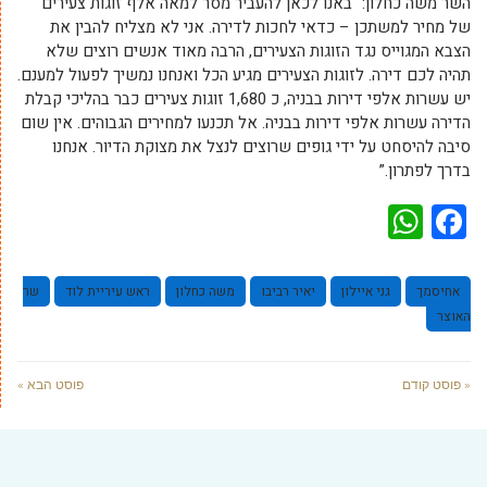
השר משה כחלון: “באנו לכאן להעביר מסר למאה אלף זוגות צעירים
של מחיר למשתכן – כדאי לחכות לדירה. אני לא מצליח להבין את
הצבא המגוייס נגד הזוגות הצעירים, הרבה מאוד אנשים רוצים שלא
תהיה לכם דירה. לזוגות הצעירים מגיע הכל ואנחנו נמשיך לפעול למענם.
יש עשרות אלפי דירות בבניה, כ 1,680 זוגות צעירים כבר בהליכי קבלת
הדירה עשרות אלפי דירות בבניה. אל תכנעו למחירים הגבוהים. אין שום
סיבה להיסחט על ידי גופים שרוצים לנצל את מצוקת הדיור. אנחנו
בדרך לפתרון.”
WhatsApp
Facebook
אחיסמך
גני איילון
יאיר רביבו
משה כחלון
ראש עיריית לוד
שר
האוצר
« פוסט קודם
פוסט הבא »