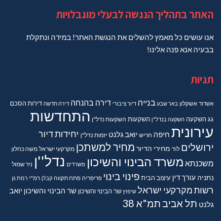
האתר בתהליך הנגשה לבעלי מוגבלויות
אנו עושים כל מאמץ להשלים את הנגשת האתר! במידה ונתקלת
בבעיה אנא פנה אלינו!
תגיות
בנייה
דירה בהנחה
דירות
הסכם
אשדוד
אשקלון
באר שבע
דיור ציבורי
דירה חדשה
התחדשות
גג
השקעה
השקעות
השקעה בנדל"ן
השקעות נדל"ן
עירונית
יחידות דיור
חיפה
יואב גלנט
חריש
יזמות נדל"ן
מחיר למשתכן
ירושלים
מחירי הדיור
מקרקעי ישראל
משה כחלון
לוד
נדל''ן
משרד הבינוי והשיכון
משכנתא
משרדים
ניר שמול
פינוי בינוי
נתניה
עורך דין
עיצוב הבית
פריפריה
פתח תקווה
קבלן
רמ"י
רמת גן
רשות מקרקעי ישראל
שר הבינוי והשיכון יואב
שר הבינוי והשיכון
שיפוץ
תל אביב
תמ"א 38
גלנט