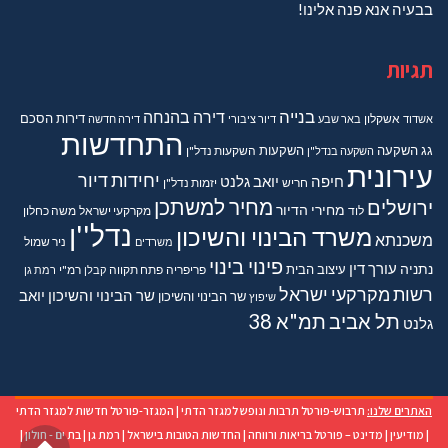
בבעיה אנא פנה אלינו!
תגיות
בנייה
דירה בהנחה
דירות
הסכם
אשדוד
אשקלון
באר שבע
דיור ציבורי
דירה חדשה
התחדשות
גג
השקעה
השקעות
השקעה בנדל"ן
השקעות נדל"ן
עירונית
יחידות דיור
חיפה
יואב גלנט
חריש
יזמות נדל"ן
מחיר למשתכן
ירושלים
מחירי הדיור
מקרקעי ישראל
משה כחלון
לוד
נדל''ן
משרד הבינוי והשיכון
משכנתא
משרדים
ניר שמול
פינוי בינוי
נתניה
עורך דין
עיצוב הבית
פריפריה
פתח תקווה
קבלן
רמ"י
רמת גן
רשות מקרקעי ישראל
שר הבינוי והשיכון יואב
שר הבינוי והשיכון
שיפוץ
תל אביב
תמ"א 38
גלנט
האתרים שלנו:
תרבוש-פורטל תרבות ונופש למגזר הדתי
|
המגזר-פורטל חדשות למגזר הדתי
גל
|
מודיעין
|
מדינט – פורטל בריאות ורווחה
|
החדשות הטובות בישראל
|
רמת גן
|
בת ים - חולון
|