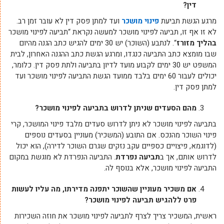
דין?
מרגע הגשת תביעת
פינוי מושכר
ועד למתן פסק דין לא עובר זמן רב.
לא זו אף זו, תביעה לפינוי מושכר למעשה נקראת “תביעה לפינוי מושכר
בהליך מזורז
“. לנתבע (השוכר) יש 30 ימים להגיש כתב הגנה מהיום
שבו מומצא כתב התביעה כנגדו, ומרגע הגשת כתב ההגנה האחרון, לבית
המשפט יש 30 ימים לקבוע מועד לדיון בתביעה ולתת פסק דין. כלומר,
יכולים לעבור 60 ימים בלבד ממועד הגשת התביעה לפינוי מושכר ועד
למתן פסק דין.
מהם הסעדים שניתן לדרוש בתביעה לפינוי מושכר?
בתביעה לפינוי מושכר לא ניתן לדרוש סעדים מלבד פינוי המושכר, קרי
פינוי השוכר מהנכס. אם התובע (המשכיר) מעוניין בסעדים נוספים
(לדוגמא, פיצויים כספיים עקב נזקים שגרם השוכר לדירה), הוא יכול
לדרוש אותם, אך ב
תביעה נפרדת
. התביעה הנפרדת לא מוגשת במקום
התביעה לפינוי מושכר, אלא בנוסף לה.
אם משכיר מעוניין שהשוכר יתפנה מדירתו, מה עליו לעשות
פרט ללהגיש תביעה לפינוי מושכר?
ראשית, המשכיר צריך לצרף לתביעה לפינוי מושכר את חוזה השכירות