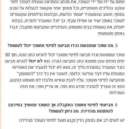
חתום על ידו ועל ידי השוכר, את מכתב ההתראה ששלח לשוכר לפני
שנקט בהליכים משפטיים, וכל מסמך אחר שקשור לבעלות על הנכס.
בנוסף, חשוב שהמשכיר ישמור הודעות, הקלטות וצילומים שקשורים
לשוכר באופן ישיר או אפילו עקיף. כך יוכל המשכיר להוכיח, בקלות
יחסית, את טענותיו בבית המשפט, והסיכויים שתביעתו תתקבל, יגברו
באופן משמעותי.
מה שוכר שמוגשת נגדו תביעה לפינוי מושכר יכול לעשות?
שוכר שמוגשת נגדו תביעה לפינוי מושכר יכול להגיש כתב הגנה, תוך 30
ימים מהיום שבו מומצא כתב התביעה כנגדו. הוא
לא יכול
להגיש תביעה
כנגד המשכיר במסגרת הליך זה, והוא לא יכול להעביר את האחריות
המוטלת עליו לצד שלישי. כלומר, לשוכר אין כל דרך “להתחמק”
מהתביעה לפינוי מושכר. עליו להבין שאיש מלבדו לא משמש כנתבע,
והוא זה שצריך להסביר מודע הוא הפר, או עדיין מפר, את חוזה
השכירות.
תביעתי לפינוי מושכר התקבלה אך השוכר ממשיך בסירובו
להתפנות מהדירה. מה
ניתן לעשות?
יש לשים לב אם בפסק הדין נקבע מועד לפינוי השוכר מהדירה: