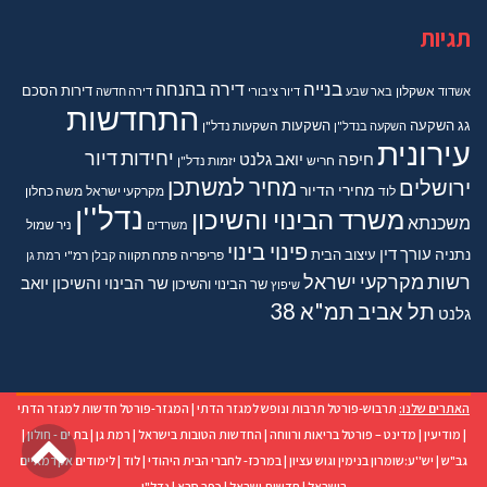
תגיות
בנייה
דירה בהנחה
דירות
הסכם
אשדוד
אשקלון
באר שבע
דיור ציבורי
דירה חדשה
התחדשות
גג
השקעה
השקעות
השקעה בנדל"ן
השקעות נדל"ן
עירונית
יחידות דיור
חיפה
יואב גלנט
חריש
יזמות נדל"ן
מחיר למשתכן
ירושלים
מחירי הדיור
מקרקעי ישראל
משה כחלון
לוד
נדל''ן
משרד הבינוי והשיכון
משכנתא
משרדים
ניר שמול
פינוי בינוי
נתניה
עורך דין
עיצוב הבית
פריפריה
פתח תקווה
קבלן
רמ"י
רמת גן
רשות מקרקעי ישראל
שר הבינוי והשיכון יואב
שר הבינוי והשיכון
שיפוץ
תל אביב
תמ"א 38
גלנט
האתרים שלנו:
תרבוש-פורטל תרבות ונופש למגזר הדתי
|
המגזר-פורטל חדשות למגזר הדתי
גל
|
מודיעין
|
מדינט – פורטל בריאות ורווחה
|
החדשות הטובות בישראל
|
רמת גן
|
בת ים - חולון
|
גב"ש
|
יש''ע:שומרון בנימין וגוש עציון
|
במרכז- לחברי הבית היהודי
|
לוד
|
לימודים אקדמאיים
בישראל
|
חדשות ישראל
|
כפר סבא
|
נדל"ן