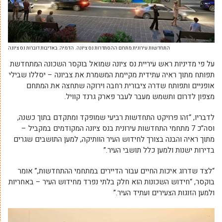
התחדשות עירונית מתחם ההסתדרות נס ציונה. הדמיה: באדיבות דוברות נס ציונה
על פי מדיניות ראש עיריית נס ציונה שמואל בוקסר השכונה המתחדשת
תפותח מתוך ראיה עתידית מקיימת המשמרת את צביונה – יסללו שבילי
אופניים ותפותח שדרה ציבורית רחבה וירוקה שתחצה את המתחם
מצפון לדרום ותשמש מעבר לעבר פארק גרנד קוויל.
לדבריו, “זהו פרויקט התחדשות רביעי שמופקד ומתקדם בתוך כשנה,
וסה”כ 7 מתחמי התחדשות עירונית בנס ציונה המקודמים במקביל –
מתוך ראיה והבנה בצורך לחידוש העיר הוותיקה, למען התושבים שגרים
בדירות ישנות ולמען כלל תושבי העיר.”
“לצד שדרוג איכות החיים עבור הדיירים במתחמי ההתחדשות,” אומר
בוקסר, “חידוש השכונות הוא חלק בלתי נפרד מחידוש העיר – באחריות
ולמען הזוגות הצעירים ועתיד העיר.”