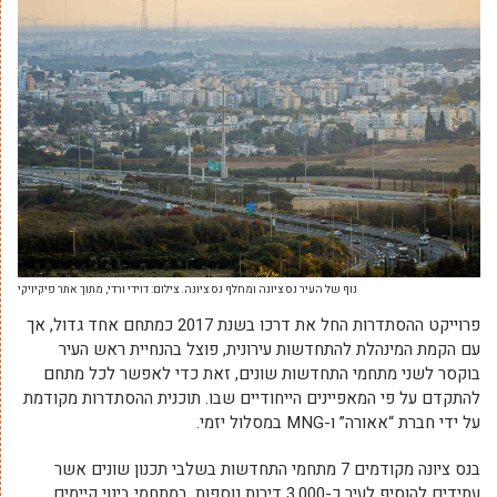
נוף של העיר נס ציונה ומחלף נס ציונה. צילום: דוידי ורדי, מתוך אתר פיקיויקי
פרוייקט ההסתדרות החל את דרכו בשנת 2017 כמתחם אחד גדול, אך
עם הקמת המינהלת להתחדשות עירונית, פוצל בהנחיית ראש העיר
בוקסר לשני מתחמי התחדשות שונים, זאת כדי לאפשר לכל מתחם
להתקדם על פי המאפיינים הייחודיים שבו. תוכנית ההסתדרות מקודמת
על ידי חברת “אאורה” ו-MNG במסלול יזמי.
בנס ציונה מקודמים 7 מתחמי התחדשות בשלבי תכנון שונים אשר
עתידים להוסיף לעיר כ-3,000 דירות נוספות, במתחמי בינוי קיימים.