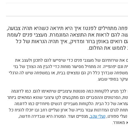
חה מתחילים לפנטז איך היא תיראה כשהיא תהיה צבועה,
קשה להם לראות את התוצאה המוגמרת. מעצבי פנים לעומת
 רואים באופן ברור ומדויק, איך תהיה הנראות של כל
ת לממש את החלום.
ם את שירותיהם של מעצבי פנים כדי שיסייעו להם לתכנן ולעצב את
וגם יפהפייה. זה מתחיל מסיעור מוחות כדי להבין מה הצורך של בני
במשפחה שבדרך כלל רק הם נמצאים בבית, או במשפחה שיש לה הרגלי
יקר בסופי שבוע.
כך מציע ללקוחות כמה סגנונות עיצוביים שיתאימו להם. כמו לדוגמה
תמונות, הסרטונים וההסברים הם מתקבעים לקו עיצובי שהוא המתאים ביותר
מראה של כל הבית. הלקוחות מעבירים דגשים מיוחדים כמו לדוגמה
 לגרם המדרגות עבור בנייה של ארון נעליים רחב ובו יוכלו להניח כל
 נעלי ספורט,
נעלי עקב
, מגפיים ועוד. המטרה היא שבדירה חדשה,
 מאוורר.