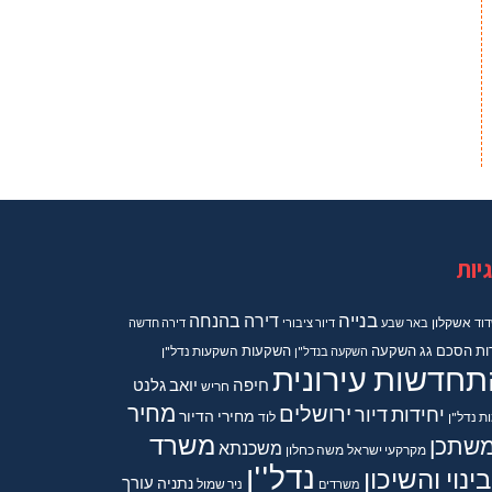
יות
בנייה
דירה בהנחה
וד
אשקלון
באר שבע
דיור ציבורי
דירה חדשה
ות
הסכם גג
השקעה
השקעות
השקעה בנדל"ן
השקעות נדל"ן
תחדשות עירונית
חיפה
יואב גלנט
חריש
מחיר
ירושלים
יחידות דיור
מחירי הדיור
ות נדל"ן
לוד
משרד
שתכן
משכנתא
מקרקעי ישראל
משה כחלון
נדל''ן
ינוי והשיכון
נתניה
עורך
משרדים
ניר שמול