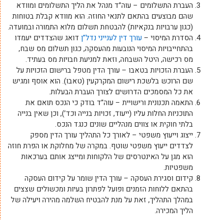
העברת התשלומים – עוה”ד מנהל את הליך התשלומים ומוודא
שהם מבוצעים בהתאם לתנאי החוזה. הוא מוודא קבלת בטוחות
(כגון ערבויות בנקאיות) להבטחת תשלום מלוא התמורה ובמועדה.
הסדרת המיסוי –
עורך דין לענייני נדל”ן
דואג שהצדדים יעמדו
בהתחייבויות המיסוי הנובעות מהעסקה, כגון תשלום מס שבח,
מס רכישה, היטל השבחה, וזאת למניעת חבויות מס בעתיד.
העברת הזכויות בטאבו – עורך הדין מטפל ברישום הזכויות על
שם הרוכש בלשכת רישום המקרקעין (טאבו). הוא אוסף ומגיש
את כל המסמכים הדרושים לצורך העברת הבעלות.
התאמה תכנונית ורישויית – עוה”ד בודק כי הנכס תואם את
התוכניות החלות עליו (ייעוד, זכויות בנייה וכד’), וכן שאין בנייה
בלתי חוקית או צווים מנהליים שונים כנגד הנכס.
ייצוג וייעוץ משפטי – לאורך כל התהליך עורך הדין מספק
לצדדים ייעוץ משפטי שוטף. במקרה של מחלוקת או הפרת חוזה
הוא מגן על האינטרסים של הלקוחות ומייצג אותם בערכאות
משפטיות.
קידום וסגירת העסקה – עורך הדין שומר על קידום העסקה
בהתאם ללוחות הזמנים ופועל לפתרון בעיות ומכשולים שצצים
במהלך התהליך, זאת על מנת להבטיח השלמה מהירה ויעילה של
הליך המכירה.