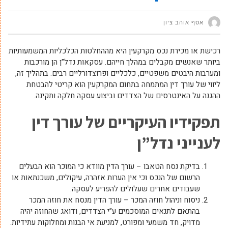
אסף אוהב ציון
רכישת או מכירת נכס מקרקעין היא מההחלטות הכלכליות המשמעותיות
ביותר שאנשים מקבלים במהלך חייהם. עסקאות נדל”ן הן מורכבות
ומערבות היבטים משפטיים, כלכליים ופרוצדורליים רבים. בתהליך זה,
ליווי של עורך דין המתמחה בתחום המקרקעין הוא קריטי להבטחת
ההגנה על האינטרסים של הצדדים וביצוע עסקה חלקה ותקינה.
תפקידיו העיקריים של עורך דין
לענייני נדל”ן
בדיקת נסח הטאבו – עורך הדין מוודא כי המוכר הוא הבעלים
הרשום של הנכס וכי אין הערות אזהרה, עיקולים, משכנתאות או
שעבודים אחרים שעלולים להפריע לעסקה.
ניסוח וניהול חוזה המכר – עורך הדין מנסח את חוזה המכר
בהתאם לתנאים המוסכמים ע”י הצדדים, ודואג שהחוזה יהיה
מדויק, חד משמעי ומפורט, למניעת אי הבנות ומחלוקות עתידיות.