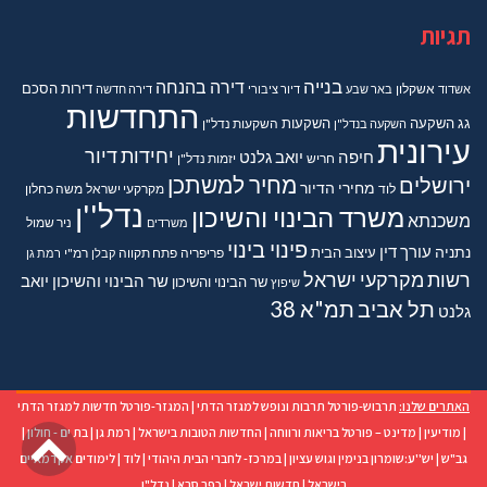
תגיות
בנייה
דירה בהנחה
דירות
הסכם
אשדוד
אשקלון
באר שבע
דיור ציבורי
דירה חדשה
התחדשות
גג
השקעה
השקעות
השקעה בנדל"ן
השקעות נדל"ן
עירונית
יחידות דיור
חיפה
יואב גלנט
חריש
יזמות נדל"ן
מחיר למשתכן
ירושלים
מחירי הדיור
מקרקעי ישראל
משה כחלון
לוד
נדל''ן
משרד הבינוי והשיכון
משכנתא
משרדים
ניר שמול
פינוי בינוי
נתניה
עורך דין
עיצוב הבית
פריפריה
פתח תקווה
קבלן
רמ"י
רמת גן
רשות מקרקעי ישראל
שר הבינוי והשיכון יואב
שר הבינוי והשיכון
שיפוץ
תל אביב
תמ"א 38
גלנט
האתרים שלנו:
תרבוש-פורטל תרבות ונופש למגזר הדתי
|
המגזר-פורטל חדשות למגזר הדתי
גל
|
מודיעין
|
מדינט – פורטל בריאות ורווחה
|
החדשות הטובות בישראל
|
רמת גן
|
בת ים - חולון
|
גב"ש
|
יש''ע:שומרון בנימין וגוש עציון
|
במרכז- לחברי הבית היהודי
|
לוד
|
לימודים אקדמאיים
לר
בישראל
|
חדשות ישראל
|
כפר סבא
|
נדל"ן