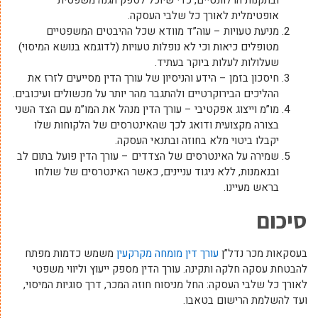
ובתקנות הרלוונטיים, כדי שיוכל לספק הגנה משפטית
אופטימלית לאורך כל שלבי העסקה.
מניעת טעויות – עוה”ד מוודא שכל ההיבטים המשפטיים
מטופלים כיאות וכי לא נופלות טעויות (לדוגמא בנושא המיסוי)
שעלולות לעלות ביוקר בעתיד.
חיסכון בזמן – הידע והניסיון של עורך הדין מסייעים לזרז את
ההליכים הבירוקרטיים ולהתגבר מהר יותר על מכשולים ועיכובים.
מו”מ וייצוג אפקטיבי – עורך הדין מנהל את המו”מ עם הצד השני
בצורה מקצועית ודואג לכך שהאינטרסים של הלקוחות שלו
יקבלו ביטוי מלא בחוזה ובתנאי העסקה.
שמירה על האינטרסים של הצדדים – עורך הדין פועל בתום לב
ובנאמנות, ללא ניגוד עניינים, כאשר האינטרסים של שולחו
בראש מעיינו.
סיכום
בעסקאות מכר נדל”ן
עורך דין מומחה מקרקעין
משמש כדמות מפתח
להבטחת עסקה חלקה ותקינה. עורך הדין מספק ייעוץ וליווי משפטי
לאורך כל שלבי העסקה: החל מניסוח חוזה המכר, דרך סוגיות המיסוי,
ועד להשלמת הרישום בטאבו.