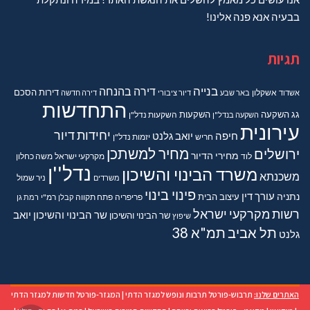
בבעיה אנא פנה אלינו!
תגיות
בנייה
דירה בהנחה
דירות
הסכם
אשדוד
אשקלון
באר שבע
דיור ציבורי
דירה חדשה
התחדשות
גג
השקעה
השקעות
השקעה בנדל"ן
השקעות נדל"ן
עירונית
יחידות דיור
חיפה
יואב גלנט
חריש
יזמות נדל"ן
מחיר למשתכן
ירושלים
מחירי הדיור
מקרקעי ישראל
משה כחלון
לוד
נדל''ן
משרד הבינוי והשיכון
משכנתא
משרדים
ניר שמול
פינוי בינוי
נתניה
עורך דין
עיצוב הבית
פריפריה
פתח תקווה
קבלן
רמ"י
רמת גן
רשות מקרקעי ישראל
שר הבינוי והשיכון יואב
שר הבינוי והשיכון
שיפוץ
תל אביב
תמ"א 38
גלנט
האתרים שלנו:
תרבוש-פורטל תרבות ונופש למגזר הדתי
|
המגזר-פורטל חדשות למגזר הדתי