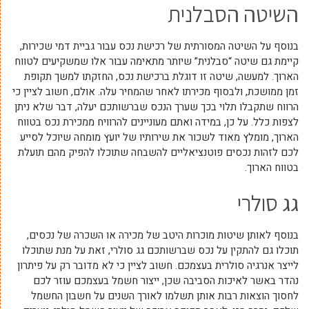
השיטה הסבלנית
בנוסף על השיטה המסורתית של רכישת נכס עבור גביית דמי שכירות,
קיימת גם שיטה “סבלנית” שיותר מתאימה עבור אלו שמשקיעים לטווח
הארוך. למעשה, שיטה זו דוגלת ברכישת נכס, החזקתו למשך תקופת
זמן ממושכת, ולבסוף מכירתו לאחר שהמחיר עלה. אולם, חשוב לציין כי
הרווח שתקבלו תלוי בכך שערך הנכס שברשותכם יעלה, דבר שלא ניתן
לצפות כלל. על כן, במידה ואתם מעוניינים להרוויח ממכירת נכס בטווח
הארוך, מומלץ מאוד לשכור את שירותיו של יועץ מומחה שיוכל לסייע
לכם לזהות נכסים פוטנציאליים להשבחה שתוכלו להפיק מהם תועלת
בטווח הארוך.
גג סולרי
בנוסף לאותן שיטות מוכרות היטב של מכירה או השכרה של נכסים,
תוכלו גם להתקין על נכס שברשותכם גג סולרי, זאת על מנת שתוכלו
לייצר אנרגיה סולרית בעצמכם. חשוב לציין כי לא מדובר רק על פיתרון
נהדר באשר לאיכות הסביבה שכן, ייצור חשמל בעצמכם עוזר לכם
לחסוך הוצאות רבות אותן תשלמו לאורך השנים על חשבון החשמל