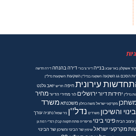
יות
בנייה
דירה בהנחה
וד
אשקלון
באר שבע
דיור ציבורי
דירה חדשה
ות
הסכם גג
השקעה
השקעות
השקעה בנדל"ן
השקעות נדל"ן
תחדשות עירונית
חיפה
יואב גלנט
חריש
מחיר
ירושלים
יחידות דיור
מחירי הדיור
ות נדל"ן
לוד
משרד
שתכן
משכנתא
מקרקעי ישראל
משה כחלון
נדל''ן
ינוי והשיכון
נתניה
עורך
משרדים
ניר שמול
פינוי בינוי
עיצוב הבית
פריפריה
פתח תקווה
קבלן
רמ"י
רמת גן
ות מקרקעי ישראל
שר הבינוי
שר הבינוי והשיכון
שיפוץ