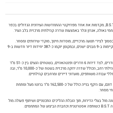
חברות י.נ.ו.ב בנייה ופיתוח, בשיתוף קבוצת B.S.T, מקדמות את אחד מפרויקטי ההתחדשות העירונית הגדולים בכפר
מי גאולה, אגרון וגלר באמצעות שדרה קהילתית מרכזית בלב העיר.
וך לצירי תנועה מרכזיים, מוסדות חינוך, מוקדי שירותים ומסחר.
במסגרת המהלך ייהרסו כ-120 יחידות דיור קיימות ב-9 מבנים ישנים, ובמקומן יוקמו כ-387 יחידות דיור חדשות ב-9
תמהיל הדירות בפרויקט יכלול דירות 2–5 חדרים, לצד דירות 6 חדרים ופנטהאוזים, בשטחים הנעים בין כ-51 מ”ר
לכ-170 מ”ר. לצד המגורים מתוכנן מתחם קהילתי רחב, הכולל שדרה ירוקה מרכזית בשטח של כ-10,000 מ”ר, ובה
חללי עבודה משותפים, מועדוני דיירים ומרחבים קהילתיים.
הפרויקט כולו מתפרס על שטח של כ-21.5 דונם, עם היקף בנייה כולל של כ-162,500 מ”ר ברוטו מעל ומתחת
הפרויקט החלה לקדם ינוב לפני כ-15 שנה מול בעלי הדירות, תוך הובלת ההליכים התכנוניים ושיתוף פעולה מול
מים.