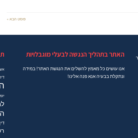
פוסט הבא »
האתר בתהליך הנגשה לבעלי מוגבלויות
תג
ר
אנו עושים כל מאמץ להשלים את הנגשת האתר! במידה
אשד
ונתקלת בבעיה אנא פנה אלינו!
דיר
ה
יזמ
למ
הב
דין
רש