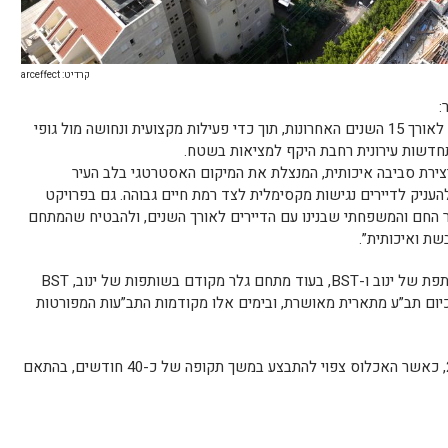
קרדיט: arceffect
:
“מתחם השדרה הוא פרי תכנון והובלה שלנו לאורך 15 השנים האחרונות, תוך כדי פעילות מקצועית ונחושה מול גופי
התחדשות עירונית רחבת היקף למציאות בשטח.
יצירת סביבה איכותית, המנצלת את המיקום האסטרטגי בלב העיר
 להעניק לדיירים נגישות מקסימלית לצד רמת חיים גבוהה. גם בפרויקט
ר החם והמשפחתי שבנינו עם הדיירים לאורך השנים, ולהבטיח שהמתחם
שת ואיכותית”.
מתחמי גאולה ואגרון מקודמים כיזמות משותפת של ינוב ו-BST, בעוד מתחם גלר מקודם בשותפות של ינוב, BST
יום תב”ע מתארית מאושרת, ובימים אלו מקודמות התב”עות המפורטות
תחילת ביצוע הפרויקט צפויה באפריל 2027, כאשר האכלוס צפוי להתבצע במשך תקופה של כ-40 חודשים, בהתאם