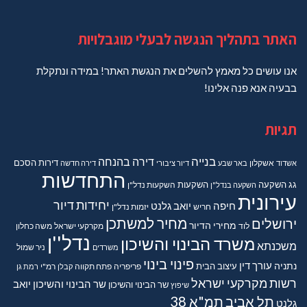
האתר בתהליך הנגשה לבעלי מוגבלויות
אנו עושים כל מאמץ להשלים את הנגשת האתר! במידה ונתקלת
בבעיה אנא פנה אלינו!
תגיות
בנייה
דירה בהנחה
דירות
הסכם
אשדוד
אשקלון
באר שבע
דיור ציבורי
דירה חדשה
התחדשות
גג
השקעה
השקעות
השקעה בנדל"ן
השקעות נדל"ן
עירונית
יחידות דיור
חיפה
יואב גלנט
חריש
יזמות נדל"ן
מחיר למשתכן
ירושלים
מחירי הדיור
מקרקעי ישראל
משה כחלון
לוד
נדל''ן
משרד הבינוי והשיכון
משכנתא
משרדים
ניר שמול
פינוי בינוי
נתניה
עורך דין
עיצוב הבית
פריפריה
פתח תקווה
קבלן
רמ"י
רמת גן
רשות מקרקעי ישראל
שר הבינוי והשיכון יואב
שר הבינוי והשיכון
שיפוץ
תל אביב
תמ"א 38
גלנט