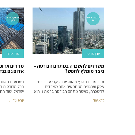
כתבה ראש
השקעות נ
ית
דלן
ערן טוויטו
טור אורח
משרדים להשכרה במתחם הבורסה –
מדדים אדומי
כיצד מומלץ לחפש?
אדום גם בנד
אזור מרכז הארץ מהווה יעד עיקרי עבור בתי
בשבועות האחרונ
עסק וארגונים המחפשים אחר משרדים
בכל הבורסות ב
להשכרה, כאשר מתחם הבורסה ברמת גן הוא
ישראל .שוק ההו
קרא עוד ←
קרא עוד ←