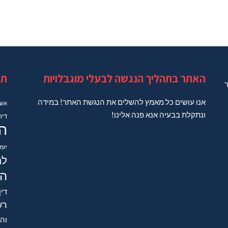
האתר בתהליך הנגשה לבעלי מוגבלויות
תג
ר
אנו עושים כל מאמץ להשלים את הנגשת האתר! במידה
אשד
ונתקלת בבעיה אנא פנה אלינו!
דיר
ה
יזמ
למ
הב
דין
רש
והש