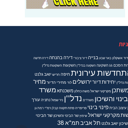
יות
בנייה
דירה בהנחה
וד
אשקלון
באר שבע
דיור ציבורי
דירה חדשה
ות
הסכם גג
השקעה
השקעות
השקעה בנדל"ן
השקעות נדל"ן
תחדשות עירונית
חיפה
יואב גלנט
חריש
מחיר
ירושלים
יחידות דיור
מחירי הדיור
ות נדל"ן
לוד
משרד
שתכן
משכנתא
מקרקעי ישראל
משה כחלון
נדל''ן
ינוי והשיכון
נתניה
עורך
משרדים
ניר שמול
פינוי בינוי
עיצוב הבית
פריפריה
פתח תקווה
קבלן
רמ"י
רמת גן
ות מקרקעי ישראל
שר הבינוי
שר הבינוי והשיכון
שיפוץ
תל אביב
תמ"א 38
יכון יואב גלנט