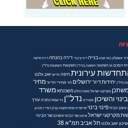
יות
בנייה
דירה בהנחה
וד
אשקלון
באר שבע
דיור ציבורי
דירה חדשה
ות
הסכם גג
השקעה
השקעות
השקעה בנדל"ן
השקעות נדל"ן
תחדשות עירונית
חיפה
יואב גלנט
חריש
מחיר
ירושלים
יחידות דיור
מחירי הדיור
ות נדל"ן
לוד
משרד
שתכן
משכנתא
מקרקעי ישראל
משה כחלון
נדל''ן
ינוי והשיכון
נתניה
עורך
משרדים
ניר שמול
פינוי בינוי
עיצוב הבית
פריפריה
פתח תקווה
קבלן
רמ"י
רמת גן
ות מקרקעי ישראל
שר הבינוי
שר הבינוי והשיכון
שיפוץ
תל אביב
תמ"א 38
יכון יואב גלנט