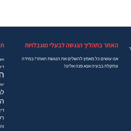
האתר בתהליך הנגשה לבעלי מוגבלויות
תג
ר
אנו עושים כל מאמץ להשלים את הנגשת האתר! במידה
אשד
ונתקלת בבעיה אנא פנה אלינו!
דיר
ה
יזמ
למ
הב
דין
רש
והש