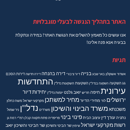
האתר בתהליך הנגשה לבעלי מוגבלויות
אנו עושים כל מאמץ להשלים את הנגשת האתר! במידה ונתקלת
בבעיה אנא פנה אלינו!
תגיות
בנייה
דירה בהנחה
דירות
הסכם
אשדוד
אשקלון
באר שבע
דיור ציבורי
דירה חדשה
התחדשות
גג
השקעה
השקעות
השקעה בנדל"ן
השקעות נדל"ן
עירונית
יחידות דיור
חיפה
יואב גלנט
חריש
יזמות נדל"ן
מחיר למשתכן
ירושלים
מחירי הדיור
מקרקעי ישראל
משה כחלון
לוד
נדל''ן
משרד הבינוי והשיכון
משכנתא
משרדים
ניר שמול
פינוי בינוי
נתניה
עורך דין
עיצוב הבית
פריפריה
פתח תקווה
קבלן
רמ"י
רמת גן
רשות מקרקעי ישראל
שר הבינוי והשיכון יואב
שר הבינוי והשיכון
שיפוץ