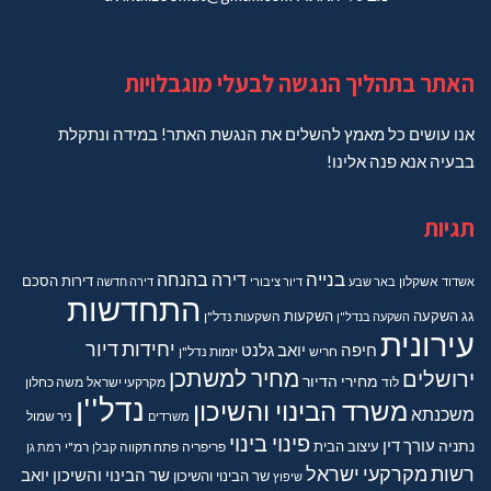
האתר בתהליך הנגשה לבעלי מוגבלויות
אנו עושים כל מאמץ להשלים את הנגשת האתר! במידה ונתקלת
בבעיה אנא פנה אלינו!
תגיות
בנייה
דירה בהנחה
דירות
הסכם
אשדוד
אשקלון
באר שבע
דיור ציבורי
דירה חדשה
התחדשות
גג
השקעה
השקעות
השקעה בנדל"ן
השקעות נדל"ן
עירונית
יחידות דיור
חיפה
יואב גלנט
חריש
יזמות נדל"ן
מחיר למשתכן
ירושלים
מחירי הדיור
מקרקעי ישראל
משה כחלון
לוד
נדל''ן
משרד הבינוי והשיכון
משכנתא
משרדים
ניר שמול
פינוי בינוי
נתניה
עורך דין
עיצוב הבית
פריפריה
פתח תקווה
קבלן
רמ"י
רמת גן
רשות מקרקעי ישראל
שר הבינוי והשיכון יואב
שר הבינוי והשיכון
שיפוץ