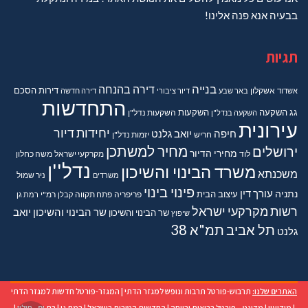
בבעיה אנא פנה אלינו!
תגיות
בנייה
דירה בהנחה
דירות
הסכם
אשדוד
אשקלון
באר שבע
דיור ציבורי
דירה חדשה
התחדשות
גג
השקעה
השקעות
השקעה בנדל"ן
השקעות נדל"ן
עירונית
יחידות דיור
חיפה
יואב גלנט
חריש
יזמות נדל"ן
מחיר למשתכן
ירושלים
מחירי הדיור
מקרקעי ישראל
משה כחלון
לוד
נדל''ן
משרד הבינוי והשיכון
משכנתא
משרדים
ניר שמול
פינוי בינוי
נתניה
עורך דין
עיצוב הבית
פריפריה
פתח תקווה
קבלן
רמ"י
רמת גן
רשות מקרקעי ישראל
שר הבינוי והשיכון יואב
שר הבינוי והשיכון
שיפוץ
תל אביב
תמ"א 38
גלנט
האתרים שלנו:
תרבוש-פורטל תרבות ונופש למגזר הדתי
|
המגזר-פורטל חדשות למגזר הדתי
|
מודיעין
|
מדינט – פורטל בריאות ורווחה
|
החדשות הטובות בישראל
|
רמת גן
|
בת ים - חולון
|