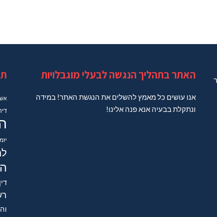
האתר בתהליך הנגשה לבעלי מוגבלויות
תג
ר
אנו עושים כל מאמץ להשלים את הנגשת האתר! במידה
אשד
ונתקלת בבעיה אנא פנה אלינו!
דיר
ה
יזמ
למ
הב
דין
רש
והש