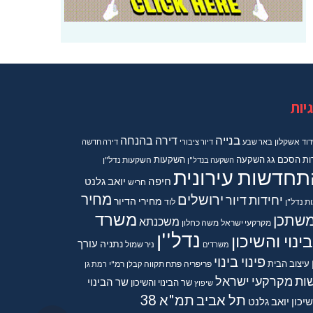
יות
בנייה
דירה בהנחה
וד
אשקלון
באר שבע
דיור ציבורי
דירה חדשה
ות
הסכם גג
השקעה
השקעות
השקעה בנדל"ן
השקעות נדל"ן
תחדשות עירונית
חיפה
יואב גלנט
חריש
מחיר
ירושלים
יחידות דיור
מחירי הדיור
ות נדל"ן
לוד
משרד
שתכן
משכנתא
מקרקעי ישראל
משה כחלון
נדל''ן
ינוי והשיכון
נתניה
עורך
משרדים
ניר שמול
פינוי בינוי
עיצוב הבית
פריפריה
פתח תקווה
קבלן
רמ"י
רמת גן
ות מקרקעי ישראל
שר הבינוי
שר הבינוי והשיכון
שיפוץ
תל אביב
תמ"א 38
יכון יואב גלנט