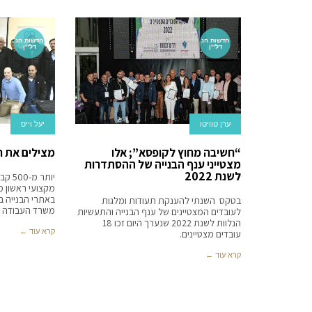
חדשות הנ
חדשות הנ
דל''ן
דל''ן
ערן טוויטו
יעל וייס
“חשיבה מחוץ לקופסא”; אלו
מצילים את חי
מצטייני ענף הבנייה של ההסתדרות
לשנת 2022
יותר
מקצועי ראשון מ
באתרי הבנייה ב
בטקס השנתי להענקת תעודות ומלגות
משרד העבודה ו
לעובדים המצטיינים של ענף הבנייה והתעשיות
הנלוות לשנת 2022 שנערך היום זכו 18
קרא עוד ←
עובדים מצטיינים.
קרא עוד ←