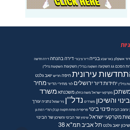
יות
בנייה
דירה בהנחה
וד
אשקלון
באר שבע
דיור ציבורי
דירה חדשה
ות
הסכם גג
השקעה
השקעות
השקעה בנדל"ן
השקעות נדל"ן
תחדשות עירונית
חיפה
יואב גלנט
חריש
מחיר
ירושלים
יחידות דיור
מחירי הדיור
ות נדל"ן
לוד
משרד
שתכן
משכנתא
מקרקעי ישראל
משה כחלון
נדל''ן
ינוי והשיכון
נתניה
עורך
משרדים
ניר שמול
פינוי בינוי
עיצוב הבית
פריפריה
פתח תקווה
קבלן
רמ"י
רמת גן
ות מקרקעי ישראל
שר הבינוי
שר הבינוי והשיכון
שיפוץ
תל אביב
תמ"א 38
יכון יואב גלנט