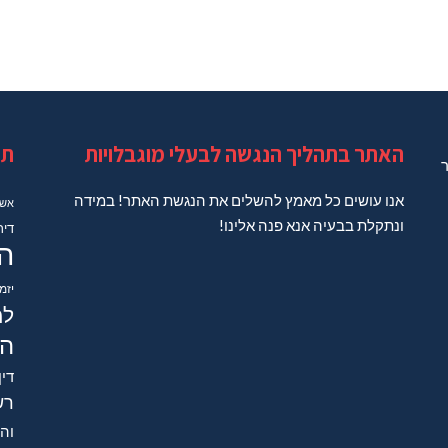
האתר בתהליך הנגשה לבעלי מוגבלויות
תג
ר
אנו עושים כל מאמץ להשלים את הנגשת האתר! במידה
אשד
ונתקלת בבעיה אנא פנה אלינו!
דיר
ה
יזמ
למ
הב
דין
רש
והש