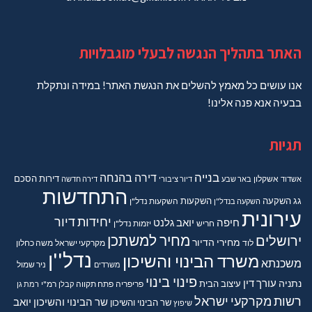
האתר בתהליך הנגשה לבעלי מוגבלויות
אנו עושים כל מאמץ להשלים את הנגשת האתר! במידה ונתקלת
בבעיה אנא פנה אלינו!
תגיות
בנייה
דירה בהנחה
דירות
הסכם
אשדוד
אשקלון
באר שבע
דיור ציבורי
דירה חדשה
התחדשות
גג
השקעה
השקעות
השקעה בנדל"ן
השקעות נדל"ן
עירונית
יחידות דיור
חיפה
יואב גלנט
חריש
יזמות נדל"ן
מחיר למשתכן
ירושלים
מחירי הדיור
מקרקעי ישראל
משה כחלון
לוד
נדל''ן
משרד הבינוי והשיכון
משכנתא
משרדים
ניר שמול
פינוי בינוי
נתניה
עורך דין
עיצוב הבית
פריפריה
פתח תקווה
קבלן
רמ"י
רמת גן
רשות מקרקעי ישראל
שר הבינוי והשיכון יואב
שר הבינוי והשיכון
שיפוץ