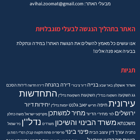
מבעלי האתר: avihai.zoomat@gmail.com
האתר בתהליך הנגשה לבעלי מוגבלויות
אנו עושים כל מאמץ להשלים את הנגשת האתר! במידה ונתקלת
בבעיה אנא פנה אלינו!
תגיות
בנייה
דירה בהנחה
דירות
הסכם
אשדוד
אשקלון
באר שבע
דיור ציבורי
דירה חדשה
התחדשות
גג
השקעה
השקעות
השקעה בנדל"ן
השקעות נדל"ן
עירונית
יחידות דיור
חיפה
יואב גלנט
חריש
יזמות נדל"ן
מחיר למשתכן
ירושלים
מחירי הדיור
מקרקעי ישראל
משה כחלון
לוד
נדל''ן
משרד הבינוי והשיכון
משכנתא
משרדים
ניר שמול
פינוי בינוי
נתניה
עורך דין
עיצוב הבית
פריפריה
פתח תקווה
קבלן
רמ"י
רמת גן
רשות מקרקעי ישראל