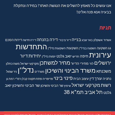
אנו עושים כל מאמץ להשלים את הנגשת האתר! במידה ונתקלת
בבעיה אנא פנה אלינו!
תגיות
בנייה
דירה בהנחה
דירות
הסכם
אשדוד
אשקלון
באר שבע
דיור ציבורי
דירה חדשה
התחדשות
גג
השקעה
השקעות
השקעה בנדל"ן
השקעות נדל"ן
עירונית
יחידות דיור
חיפה
יואב גלנט
חריש
יזמות נדל"ן
מחיר למשתכן
ירושלים
מחירי הדיור
מקרקעי ישראל
משה כחלון
לוד
נדל''ן
משרד הבינוי והשיכון
משכנתא
משרדים
ניר שמול
פינוי בינוי
נתניה
עורך דין
עיצוב הבית
פריפריה
פתח תקווה
קבלן
רמ"י
רמת גן
רשות מקרקעי ישראל
שר הבינוי והשיכון יואב
שר הבינוי והשיכון
שיפוץ
תל אביב
תמ"א 38
גלנט
האתרים שלנו:
תרבוש-פורטל תרבות ונופש למגזר הדתי
|
המגזר-פורטל חדשות למגזר הדתי