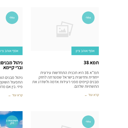
כללי
כללי
אסף אוהב ציון
אסף אוהב ציון
תמא 38
ניהול מבנים:
וברי קיימא
תמ”א 38 היא תכנית התחדשות עירונית
ייחודית וחדשנית בישראל שמטרתה לחזק
ניהול מבנים הו
מבנים קיימים מפני רעידות אדמה ולשדרג את
התפעול השוטף,
התשתיות שלהם.
פיזי. בין אם מד
קרא עוד ←
קרא עוד ←
השקעות נ
כללי
דלן