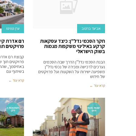
אביעד ברטוב
ערן טוויטו
חקר הסכמי נדל”ן: כיצד עסקאות
רם אדרת קיב
קרקע באילינוי משקפות מגמות
פרויקטים תוך
בשוק הישראלי
קבוצת רם אדרת 
פרויקטים תוך ש
הבנת הסכמי נדל”ן הדרך שבה הסכמים
נערכים לרכישה ומכירה של נכסי נדל”ן
בשיתוף עם
משפיעה ישירות על השקעות ועל פרויקטים
של חידוש
קרא עוד ←
קרא עוד ←
עצות מומ
השקעות נ
חים
דלן