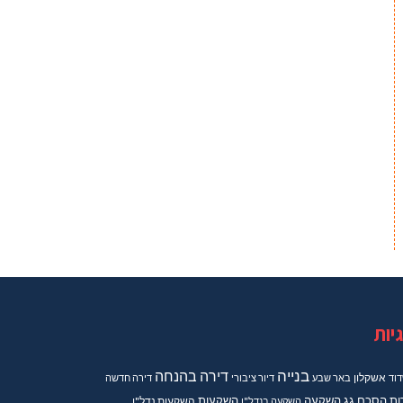
יות
בנייה
דירה בהנחה
וד
אשקלון
באר שבע
דיור ציבורי
דירה חדשה
ות
הסכם גג
השקעה
השקעות
השקעה בנדל"ן
השקעות נדל"ן