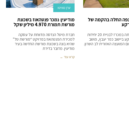
ערן טוויטו
אנפה החלה בהקמה של
מודיעין: נמכר פנטהאוז בשכונת
מורשת תמורת 4.970 מיליון שקל
חברת אנפה זכתה במכרז לבניית 20 יחידות
חברת מיטל הנדסה מדווחת על עסקה
קע ביישוב כפר יעבץ, מושב
למכירת הפנטהאוז בפרויקט “מורשת טל”
ם המועצה האזורית לב השרון.
שהיא בונה בשכונת מורשת החדשה בעיר
מודיעין. מדובר בדירת
קרא עוד ←