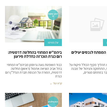
חוק ומשפ
ט
ערן טוויטו
 המפתח לנכסים יעילים
ביהמ”ש המחוזי בהחלטה דרמטית:
רום כנרת הוכרזה כחדלת פירעון
א תהליך מקיף הכולל פיקוח על
כבוד השופטת נועה גרוסמן מביהמ”ש המחוזי
 התחזוקה והניהול של מבנה
בתל אביב הוציאה אתמול (ראשון) החלטה
ובר במתחם מגורים,
דרמטית, המורה על הכנסת חברת הנדל”ן רום
כנרת
קרא עוד ←
המומלצים