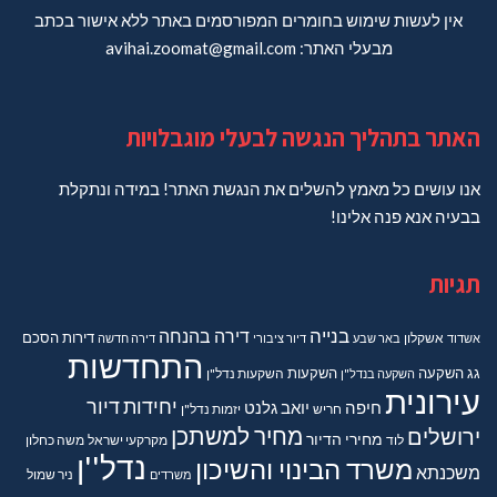
אין לעשות שימוש בחומרים המפורסמים באתר ללא אישור בכתב
מבעלי האתר: avihai.zoomat@gmail.com
האתר בתהליך הנגשה לבעלי מוגבלויות
אנו עושים כל מאמץ להשלים את הנגשת האתר! במידה ונתקלת
בבעיה אנא פנה אלינו!
תגיות
בנייה
דירה בהנחה
דירות
הסכם
אשדוד
אשקלון
באר שבע
דיור ציבורי
דירה חדשה
התחדשות
גג
השקעה
השקעות
השקעה בנדל"ן
השקעות נדל"ן
עירונית
יחידות דיור
חיפה
יואב גלנט
חריש
יזמות נדל"ן
מחיר למשתכן
ירושלים
מחירי הדיור
מקרקעי ישראל
משה כחלון
לוד
נדל''ן
משרד הבינוי והשיכון
משכנתא
משרדים
ניר שמול