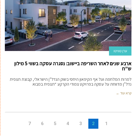
ערן טוויטו
ארבע שנים לאחר השריפה ביישוב: נסגרה עסקה בשווי 5 מילון
ש”ח
למרות המלחמה ועל אף הקיפאון היחסי בשוק הנדל”ן הישראלי, קבוצת תצפית
נדל”ן מדווחת על עסקה בפרויקט צמודי הקרקע “תצפית במבוא
קרא עוד ←
7
6
5
4
3
2
1