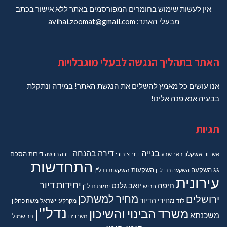
אין לעשות שימוש בחומרים המפורסמים באתר ללא אישור בכתב
מבעלי האתר: avihai.zoomat@gmail.com
האתר בתהליך הנגשה לבעלי מוגבלויות
אנו עושים כל מאמץ להשלים את הנגשת האתר! במידה ונתקלת
בבעיה אנא פנה אלינו!
תגיות
בנייה
דירה בהנחה
דירות
הסכם
אשדוד
אשקלון
באר שבע
דיור ציבורי
דירה חדשה
התחדשות
גג
השקעה
השקעות
השקעה בנדל"ן
השקעות נדל"ן
עירונית
יחידות דיור
חיפה
יואב גלנט
חריש
יזמות נדל"ן
מחיר למשתכן
ירושלים
מחירי הדיור
מקרקעי ישראל
משה כחלון
לוד
נדל''ן
משרד הבינוי והשיכון
משכנתא
משרדים
ניר שמול