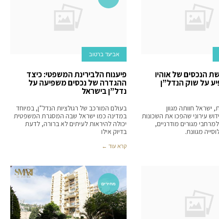
אביעד ברטוב
שת הנכסים של אוהיו
פיענוח הלבירינת המשפטי: כיצד
יע על שוק הנדל”ן
ההגדרה של נכסים משפיעה על
נדל”ן בישראל
, ישראל חוותה מגוון
בעולם המורכב של רגולציות הנדל”ן, במיוחד
דוש עירוני שהפכו את השכונות
במדינה כמו ישראל שבה המסגרת המשפטית
מרחבי מגורים מודרניים,
יכולה להיראות לעיתים לא ברורה, לדעת
סייה מגוונת.
בדיוק אילו
קרא עוד ←
מחירים