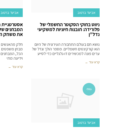
אביעד ברטוב
אביעד ברטוב
ניווט בחוקי הסקוטר החשמלי של
אסטרטגיית נ
פלורידה: תובנות חיוניות למשקיעי
נדל”ן
את משחק ה
נושא חם בעולם התחבורה העירונית של היום
חלק מהאנשים ע
הוא קורקינטים חשמליים. מספר הולך וגדל של
מבחן משפטים ול
ערים פונה למכשירים דו-גלגליים כדי לסייע
הכל, המבחנים מ
וידיעה מתי
קרא עוד ←
קרא עוד ←
כללי
אביעד ברטוב