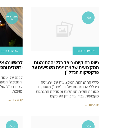
כתבה ראש
כללי
ית
אביעד ברטוב
אביעד ברטוב
ניווט בחוקיות: כיצד כללי ההתנהגות
לראשונה: אי
המקצועית של וירג’יניה משפיעים על
ירושלים והסב
פרקטיקות הנדל”ן
לכנס של איגוד ה
והסביבה" הגיעה
כללי ההתנהגות המקצועית של וירג’יניה
עציון: חכ"ל שו
(“כללי ההתנהגות של וירג’יניה”) מספקים
מועצת
מסגרת חוקית המתקנת ומסדירה התנהגות
מקצועית עבור עורכי דין העוסקים
קרא עוד ←
קרא עוד ←
כללי
כללי