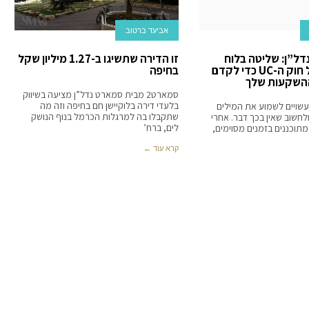
אביעד ברטוב
דל”ן: שליטה בלוח
זו הדירה שתשיגו ב-1.27 מיליון שקל
המבחנים של חוק ה-UC כדי לקדם
בחיפה
השקעות שלך
סמארט2 מבית סמארט נדל”ן מציעה בשיווק
בלעדי דירה בלוקיישן חם בחיפה וזה מה
שויים לשמוע את המילים
שתקבלו בה למרגלות הכרמל בנוף הנושק
חשוב שאין בכך דבר. אחרי
לים, ברח’
תוכננים בזמנים מסוימים,
קרא עוד ←