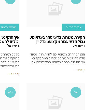
אביעד ברטוב
אביעד ברטוב
חקירת משרות בדיני סחר בינלאומי:
איך חוקי נטי
גבול חדש עבור מקצועני נדל”ן
יכולים להשפ
בישראל
בישראל
חוק הסחר הבינלאומי יכול להיות רווחי מאוד.
בשנים האחרונות
אלה שהשיגו תואר במשפטים המתמקד ב-
פרויקטים של חי
משרות חוק סחר בינלאומי והחלו לבנות את
המיושנות שלה ל
המיועדים לאוכלו
קרא עוד ←
קרא עוד ←
כללי
כללי