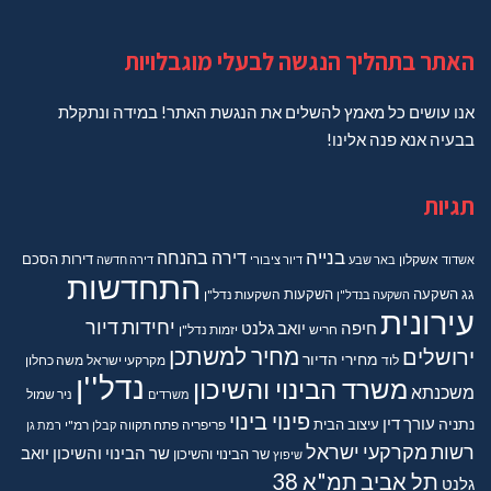
האתר בתהליך הנגשה לבעלי מוגבלויות
אנו עושים כל מאמץ להשלים את הנגשת האתר! במידה ונתקלת
בבעיה אנא פנה אלינו!
תגיות
בנייה
דירה בהנחה
דירות
הסכם
אשדוד
אשקלון
באר שבע
דיור ציבורי
דירה חדשה
התחדשות
גג
השקעה
השקעות
השקעה בנדל"ן
השקעות נדל"ן
עירונית
יחידות דיור
חיפה
יואב גלנט
חריש
יזמות נדל"ן
מחיר למשתכן
ירושלים
מחירי הדיור
מקרקעי ישראל
משה כחלון
לוד
נדל''ן
משרד הבינוי והשיכון
משכנתא
משרדים
ניר שמול
פינוי בינוי
נתניה
עורך דין
עיצוב הבית
פריפריה
פתח תקווה
קבלן
רמ"י
רמת גן
רשות מקרקעי ישראל
שר הבינוי והשיכון יואב
שר הבינוי והשיכון
שיפוץ
תל אביב
תמ"א 38
גלנט