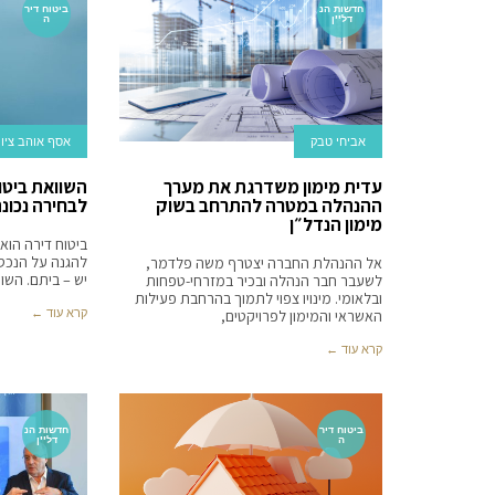
חדשות הנ
ביטוח דיר
דל''ן
ה
אביחי טבק‬‎
אסף אוהב ציון
עדית מימון משדרגת את מערך
השוואת ביטו
ההנהלה במטרה להתרחב בשוק
לבחירה נכונ
מימון הנדל״ן
ביטוח דירה הוא
להגנה על הנכס 
אל ההנהלת החברה יצטרף משה פלדמר,
יש – ביתם. השו
לשעבר חבר הנהלה ובכיר במזרחי-טפחות
ובלאומי. מינויו צפוי לתמוך בהרחבת פעילות
קרא עוד ←
האשראי והמימון לפרויקטים,
קרא עוד ←
ביטוח דיר
חדשות הנ
ה
דל''ן