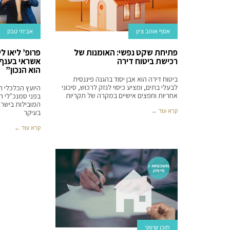
אסף אוהב ציון
אביחי טבק‬‎
פתיחת שקט נפשי: האומנות של
פרופ’ ליאו ל
רכישת ביטוח דירה
אשראי בענף 
הוא הנכון”
ביטוח דירה הוא אבן יסוד בהגנה פיננסית
לבעלי בתים, ומציע כיסוי לנזק לרכוש, סיכוני
היועץ הכלכלי 
אחריות וחפצים אישיים במקרה של תקריות
בפני סמנכ"לי ה
המובילות בישרא
קרא עוד ←
בעיקר
קרא עוד ←
משכנתא ו
מימון
תוכן שיווקי