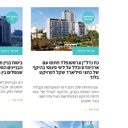
התחדשות
ביטוח דיר
עירונית
ה
אביעד ברטוב
אביעד ברטוב
כח נדל”ן וגרסטנפלד חתמו עם
ביטוח בניין 
ארכימדס וכלל על ליווי פיננסי בהיקף
הבניינים הס
של כחצי מיליארד שקל לפרויקט
שנופלים בין 
בלוד
רוב הבניינים ל
מסוכנים. אין בה
עם פתיחת שלב המכירות המוקדמות וקבלת
יוצאת דופן, וה
היתר הצפויה בקרוב, פרויקט "מגדלי ישי" צפוי
להיות פרויקט ההתחדשות העירונית השני
קרא עוד ←
בעיר שמגיע
קרא עוד ←