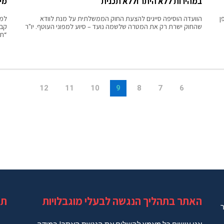
במהירות ללא היתר וללא תכנית
מי
ן
הוועדה הוסיפה סייגים להצעת החוק הממשלתית על מנת לוודא
למר
שהחוק ישרת רק את המטרה שלשמה נועד – סיוע למפוני העוטף. יו"ר
קבו
“תצ
12
11
10
9
8
7
6
האתר בתהליך הנגשה לבעלי מוגבלויות
תג
ר