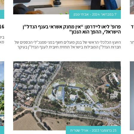
7 בפברואר 2024
אביחי טבק‬‎
ד
פרופ’ ליאו ליידרמן: “אין מחנק אשראי בענף הנדל”ן
16 חודשי מאסר ליזם נדל”ן שהעלים .72
הישראלי, ההפך הוא הנכון”
מאס
תר
היועץ הכלכלי הראשי של בנק פועלים חשף בפני סמנכ"לי הכספים של
חברות הנדל"ן המובילות בישראל תחזית חיובית לענף הנדל"ן בעיקר
25 בדצמבר 2023
אורלי שטרית