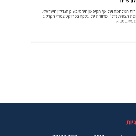
לון ש”ח
ות המלחמה ועל אף הקיפאון היחסי בשוק הנדל”ן הישראלי,
צת תצפית נדל”ן מדווחת על עסקה בפרויקט צמודי הקרקע
פית במבוא
יות