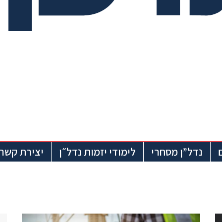
נדל”ן מסחרי
לימודי יזמות נדל״ן
יצירת קשר