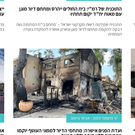
התוכנית של רמ”י: בית החולים ייהרס ומתחם דיור מוגן
יי
עם מאות יח”ד יקום תחתיו
עו
התכנית שקידמה רשות מקרקעי ישראל – 'מתחם בי"ח המתפנה נווה
פרו
רבקה' להקמת מתחם לדיור מוגן ופארק אושרה להפקדה בועדה
במט
המחוזית
10 בדצמבר 2023
אביעד ברטוב
ועדת הפנים אישרה: מתחמי הדיור למפוני העוטף יוקמו