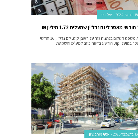
18 בינואר 2024
יעל וייס
1 מיליון ₪
בית משפט השלום בנתניה גזר על ראובן קוט, יזם נדל"ן, 16 חודשי
ר בפועל. קוט הורשע בדיווח כוזב למע"מ והשמטת
13 בדצמבר 2023
אסף אוהב ציון