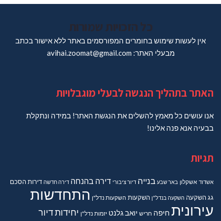
כל הזכויות שמורות
אין לעשות שימוש בחומרים המפורסמים באתר ללא אישור בכתב
מבעלי האתר: avihai.zoomat@gmail.com
האתר בתהליך הנגשה לבעלי מוגבלויות
אנו עושים כל מאמץ להשלים את הנגשת האתר! במידה ונתקלת
בבעיה אנא פנה אלינו!
תגיות
בנייה
דירה בהנחה
דירות
הסכם
אשדוד
אשקלון
באר שבע
דיור ציבורי
דירה חדשה
התחדשות
גג
השקעה
השקעות
השקעה בנדל"ן
השקעות נדל"ן
עירונית
יחידות דיור
חיפה
יואב גלנט
חריש
יזמות נדל"ן