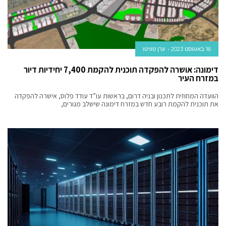
16 באוגוסט 2023
ערן טוויטו
דימונה: אושרה להפקדה תוכנית להקמת 7,400 יחידיות דיור
במזרח העיר
הוועדה המחוזית לתכנון ובניה דרום, בראשות עו”ד עודד פלוס, אישרה להפקדה
את תוכנית להקמת רובע חדש במזרח דימונה שישלב מגורים,