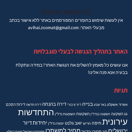
כל הזכויות שמורות
אין לעשות שימוש בחומרים המפורסמים באתר ללא אישור בכתב
מבעלי האתר: avihai.zoomat@gmail.com
האתר בתהליך הנגשה לבעלי מוגבלויות
אנו עושים כל מאמץ להשלים את הנגשת האתר! במידה ונתקלת
בבעיה אנא פנה אלינו!
תגיות
בנייה
דירה בהנחה
דירות
הסכם
אשדוד
אשקלון
באר שבע
דיור ציבורי
דירה חדשה
התחדשות
גג
השקעה
השקעות
השקעה בנדל"ן
השקעות נדל"ן
עירונית
יחידות דיור
חיפה
יואב גלנט
חריש
יזמות נדל"ן
מחיר למשתכן
ירושלים
מחירי הדיור
מקרקעי ישראל
משה כחלון
לוד