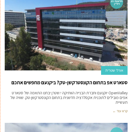
חדשות הנ
דל''ן
אורלי שטרית
סטארט אפ בתחום הקונסטרקשן-טק? ביקנעם מחפשים אתכם
OpenValley יוקנעם וחברת הבנייה הוותיקה י.שטרן יבחנו התאמה של סטארט
אפים מובילים לתוכנית אקסלרציה חדשנית בתחום הקונסטרקשן-טק. שוויה של
תעשיית
קרא עוד ←