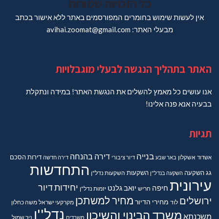
כל הזכויות שמורות
אין לעשות שימוש בחומרים המפורסמים באתר ללא אישור בכתב
מבעלי האתר: avihai.zoomat@gmail.com
האתר בתהליך הנגשה לבעלי מוגבלויות
אנו עושים כל מאמץ להשלים את הנגשת האתר! במידה ונתקלת
בבעיה אנא פנה אלינו!
תגיות
בנייה
דירה בהנחה
דירות
הסכם
אשדוד
אשקלון
באר שבע
דיור ציבורי
דירה חדשה
התחדשות
גג
השקעה
השקעות
השקעה בנדל"ן
השקעות נדל"ן
עירונית
יחידות דיור
חיפה
יואב גלנט
חריש
יזמות נדל"ן
מחיר למשתכן
ירושלים
מחירי הדיור
מקרקעי ישראל
משה כחלון
לוד
נדל''ן
משרד הבינוי והשיכון
משכנתא
משרדים
ניר שמול