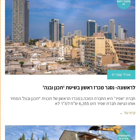
כתבה ראש
ית
אורלי שטרית
לראשונה- נסגר מכרז ראשון בשיטת ‘תכנן ובנה’
חברת ‘שפיר’ היא החברה הזוכה במכרז הראשון של תכנית “תכנן ובנה”.המחיר
אותו הגישה חברת שפיר הינו 6,355 ש”ח למ”ר לא
קרא עוד ←
התחדשות
עירונית