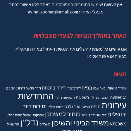
אין לעשות שימוש בחומרים המפורסמים באתר ללא אישור בכתב
מבעלי האתר: avihai.zoomat@gmail.com
האתר בתהליך הנגשה לבעלי מוגבלויות
אנו עושים כל מאמץ להשלים את הנגשת האתר! במידה ונתקלת
בבעיה אנא פנה אלינו!
תגיות
בנייה
דירה בהנחה
דירות
הסכם
אשדוד
אשקלון
באר שבע
דיור ציבורי
דירה חדשה
התחדשות
גג
השקעה
השקעות
השקעה בנדל"ן
השקעות נדל"ן
עירונית
יחידות דיור
חיפה
יואב גלנט
חריש
יזמות נדל"ן
מחיר למשתכן
ירושלים
מחירי הדיור
מקרקעי ישראל
משה כחלון
לוד
נדל''ן
משרד הבינוי והשיכון
משכנתא
משרדים
ניר שמול