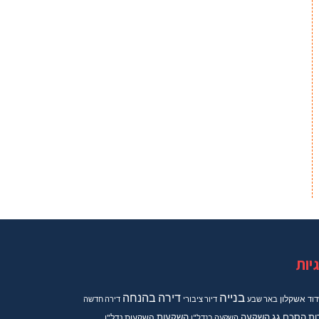
יות
בנייה
דירה בהנחה
וד
אשקלון
באר שבע
דיור ציבורי
דירה חדשה
ות
הסכם גג
השקעה
השקעות
השקעה בנדל"ן
השקעות נדל"ן