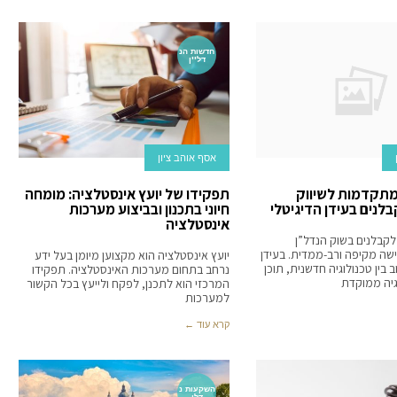
חדשות הנ
דל''ן
אסף אוהב ציון
מתקדמות לשיווק
תפקידו של יועץ אינסטלציה: מומחה
לנים בעידן הדיגיטלי
חיוני בתכנון ובביצוע מערכות
אינסטלציה
 לקבלנים בשוק הנדל”ן
ישה מקיפה ורב-ממדית. בעידן
יועץ אינסטלציה הוא מקצוען מיומן בעל ידע
ב בין טכנולוגיה חדשנית, תוכן
נרחב בתחום מערכות האינסטלציה. תפקידו
גיה ממוקדת
המרכזי הוא לתכנן, לפקח ולייעץ בכל הקשור
למערכות
קרא עוד ←
השקעות נ
דלן