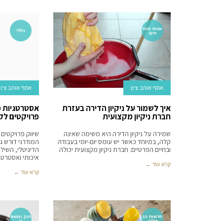
עצות מומ
כללי
חים
אסף אוהב ציון
אסף אוהב ציון
איך לשמור על ניקיון הדירה בעזרת
אסטרטגיות 
חברת ניקיון מקצועית
פרויקטים לקב
שמירה על ניקיון הדירה היא משימה שאינה
שיווק פרויקטים
קלה, במיוחד כאשר יש עומס יום-יומי בעבודה
המודרני דורש ג
ובחיים הפרטיים. חברת ניקיון מקצועית יכולה
הדיגיטלי, השילו
איכותי ואסטרט
קרא עוד ←
קרא עוד ←
חדשות הנ
חוק ומשפ
דל''ן
ט