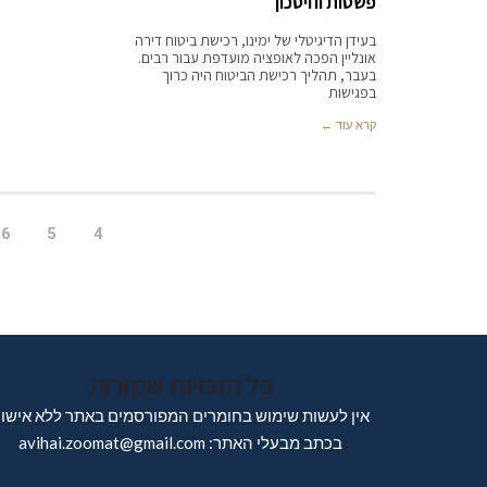
פשטות וחיסכון
בעידן הדיגיטלי של ימינו, רכישת ביטוח דירה
אונליין הפכה לאופציה מועדפת עבור רבים.
בעבר, תהליך רכישת הביטוח היה כרוך
בפגישות
קרא עוד ←
6
5
4
כל הזכויות שמורות
אין לעשות שימוש בחומרים המפורסמים באתר ללא אישו
בכתב מבעלי האתר: avihai.zoomat@gmail.com