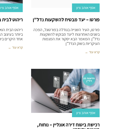
אסף אוהב ציון
אסף אוהב ציון
פורטו – יעד מבטיח להשקעות נדל”ן
ריהוט לבית ב
פורטו, העיר השנייה בגודלה בפורטוגל, הפכה
ריהוט הבית הוא
בשנים האחרונות ליעד מבוקש להשקעות
ביותר בעיצוב ה
נדל”ן. המאמר הבא יסקור את המגמות
אחד היקרים ביו
העיקריות בשוק הנדל”ן
קרא עוד ←
קרא עוד ←
חדשות הנ
דל''ן
אסף אוהב ציון
רכישת ביטוח דירה אונליין – נוחות,