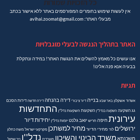
כל הזכויות שמורות
אין לעשות שימוש בחומרים המפורסמים באתר ללא אישור בכתב
מבעלי האתר: avihai.zoomat@gmail.com
האתר בתהליך הנגשה לבעלי מוגבלויות
אנו עושים כל מאמץ להשלים את הנגשת האתר! במידה ונתקלת
בבעיה אנא פנה אלינו!
תגיות
בנייה
דירה בהנחה
דירות
הסכם
אשדוד
אשקלון
באר שבע
דיור ציבורי
דירה חדשה
התחדשות
גג
השקעה
השקעות
השקעה בנדל"ן
השקעות נדל"ן
עירונית
יחידות דיור
חיפה
יואב גלנט
חריש
יזמות נדל"ן
מחיר למשתכן
ירושלים
מחירי הדיור
מקרקעי ישראל
משה כחלון
לוד
נדל''ן
משרד הבינוי והשיכון
משכנתא
משרדים
ניר שמול