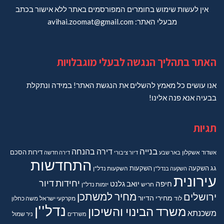
אין לעשות שימוש בחומרים המפורסמים באתר ללא אישור בכתב
מבעלי האתר: avihai.zoomat@gmail.com
האתר בתהליך הנגשה לבעלי מוגבלויות
אנו עושים כל מאמץ להשלים את הנגשת האתר! במידה ונתקלת
בבעיה אנא פנה אלינו!
תגיות
בנייה
דירה בהנחה
דירות
הסכם
אשדוד
אשקלון
באר שבע
דיור ציבורי
דירה חדשה
התחדשות
גג
השקעה
השקעות
השקעה בנדל"ן
השקעות נדל"ן
עירונית
יחידות דיור
חיפה
יואב גלנט
חריש
יזמות נדל"ן
מחיר למשתכן
ירושלים
מחירי הדיור
מקרקעי ישראל
משה כחלון
לוד
נדל''ן
משרד הבינוי והשיכון
משכנתא
משרדים
ניר שמול