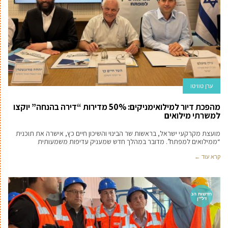
ערן טוויטו
מהפכת דיור למילואימניקים: 50% מדירות “דירה בהנחה” יוקצו
למשרתי מילואים
מועצת מקרקעי ישראל, בראשות שר הבינוי והשיכון חיים כץ, אישרה את תוכנית
“ממילואים למפתח”. מדובר במהלך חדש שמעניק עדיפות משמעותית
קרא עוד ←
חדשות הנ
דל''ן