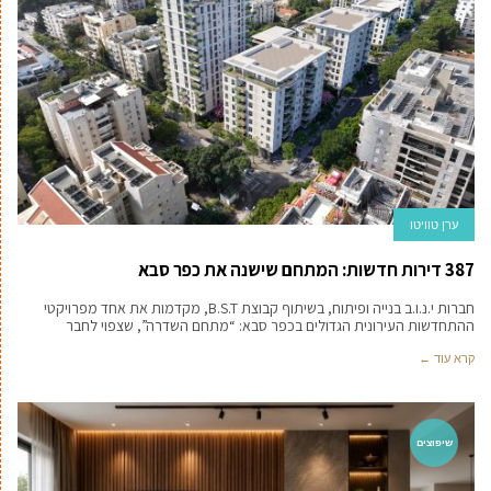
ערן טוויטו
387 דירות חדשות: המתחם שישנה את כפר סבא
חברות י.נ.ו.ב בנייה ופיתוח, בשיתוף קבוצת B.S.T, מקדמות את אחד מפרויקטי
ההתחדשות העירונית הגדולים בכפר סבא: “מתחם השדרה”, שצפוי לחבר
קרא עוד ←
שיפוצים