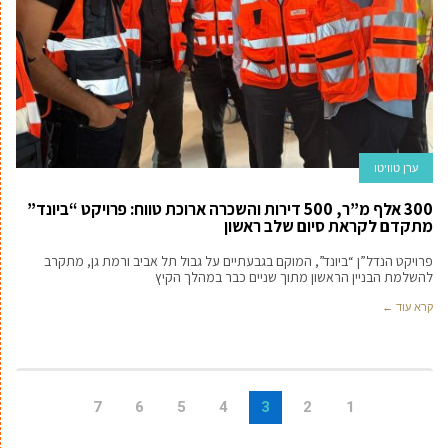
ערן טוויטו
300 אלף מ”ר, 500 דירות והשכרה ארוכת טווח: פרויקט “ביונד”
מתקדם לקראת סיום שלב ראשון
פרויקט הנדל”ן “ביונד”, המוקם בגבעתיים על גבול תל אביב ורמת גן, מתקרב
להשלמת הבניין הראשון מתוך שניים כבר במהלך הקיץ
קרא עוד ←
7
6
5
4
3
2
1