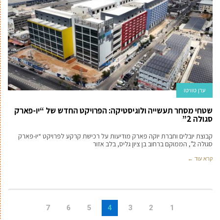
ערן טוויטו
שטחי מסחר תעשייה ולוגיסטיקה: הפרויקט החדש של “יו-פארק
סגולה 2”
קבוצת יובלים וחברת יוקה פארק מודיעות על רכישת קרקע לפרויקט “יו-פארק
סגולה 2”, הממוקם ברחוב בן ציון גליס, בלב אזור
קרא עוד ←
7
6
5
4
3
2
1