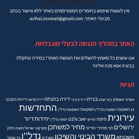
כל הזכויות שמורות
אין לעשות שימוש בחומרים המפורסמים באתר ללא אישור בכתב
מבעלי האתר: avihai.zoomat@gmail.com
האתר בתהליך הנגשה לבעלי מוגבלויות
אנו עושים כל מאמץ להשלים את הנגשת האתר! במידה ונתקלת
בבעיה אנא פנה אלינו!
תגיות
בנייה
דירה בהנחה
דירות
הסכם
אשדוד
אשקלון
באר שבע
דיור ציבורי
דירה חדשה
התחדשות
גג
השקעה
השקעות
השקעה בנדל"ן
השקעות נדל"ן
עירונית
יחידות דיור
חיפה
יואב גלנט
חריש
יזמות נדל"ן
מחיר למשתכן
ירושלים
מחירי הדיור
מקרקעי ישראל
משה כחלון
לוד
נדל''ן
משרד הבינוי והשיכון
משכנתא
משרדים
ניר שמול