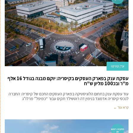
ערן טוויטו
עסקת ענק בפארק העסקים בקיסריה: יוקם מבנה בגודל 16 אלף
מ”ר ובכ100 מליון ש”ח
עוד עסקת ענק בתחום הלוגיסטיקה בפארק העסקים החכם של קיסריה: החברה
לנכסי קיסריה אדמונד בנימין דה רוטשילד תקים עבור “כמיפל” מרלו”ג
קרא עוד ←
כתבה ראש
ית