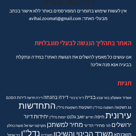
כל הזכויות שמורות
אין לעשות שימוש בחומרים המפורסמים באתר ללא אישור בכתב
מבעלי האתר: avihai.zoomat@gmail.com
האתר בתהליך הנגשה לבעלי מוגבלויות
אנו עושים כל מאמץ להשלים את הנגשת האתר! במידה ונתקלת
בבעיה אנא פנה אלינו!
תגיות
בנייה
דירה בהנחה
דירות
הסכם
אשדוד
אשקלון
באר שבע
דיור ציבורי
דירה חדשה
התחדשות
גג
השקעה
השקעות
השקעה בנדל"ן
השקעות נדל"ן
עירונית
יחידות דיור
חיפה
יואב גלנט
חריש
יזמות נדל"ן
מחיר למשתכן
ירושלים
מחירי הדיור
מקרקעי ישראל
משה כחלון
לוד
נדל''ן
משרד הבינוי והשיכון
משכנתא
משרדים
ניר שמול