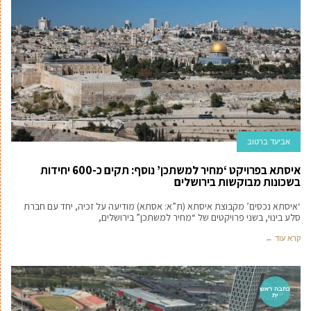
אביעד ברטוב
איסתא בפרויקט ‘מחיר למשתכן’ נוסף: תקים כ-600 יחידות
בשכונות מבוקשות בירושלים
‘איסתא נכסים’ מקבוצת איסתא (ת”א: אסתא) מודיעה על זכיה, יחד עם חברת
סלע בינוי, בשני פרויקטים של “מחיר למשתכן” בירושלים,
קרא עוד ←
כתבה ראש
ית