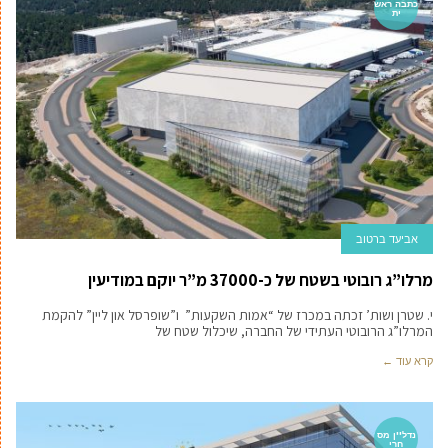
כתבה ראש
ית
אביעד ברטוב
מרלו”ג רובוטי בשטח של כ-37000 מ”ר יוקם במודיעין
י. שטרן ושות’ זכתה במכרז של “אמות השקעות” ו”שופרסל און ליין” להקמת
המרלו”ג הרובוטי העתידי של החברה, שיכלול שטח של
קרא עוד ←
נדל''ן מס
חרי