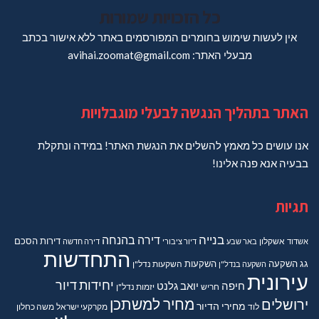
כל הזכויות שמורות
אין לעשות שימוש בחומרים המפורסמים באתר ללא אישור בכתב
מבעלי האתר: avihai.zoomat@gmail.com
האתר בתהליך הנגשה לבעלי מוגבלויות
אנו עושים כל מאמץ להשלים את הנגשת האתר! במידה ונתקלת
בבעיה אנא פנה אלינו!
תגיות
בנייה
דירה בהנחה
דירות
הסכם
אשדוד
אשקלון
באר שבע
דיור ציבורי
דירה חדשה
התחדשות
גג
השקעה
השקעות
השקעה בנדל"ן
השקעות נדל"ן
עירונית
יחידות דיור
חיפה
יואב גלנט
חריש
יזמות נדל"ן
מחיר למשתכן
ירושלים
מחירי הדיור
מקרקעי ישראל
משה כחלון
לוד