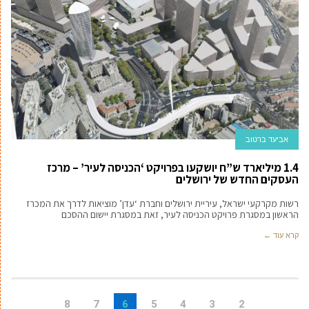
אביעד ברטוב
1.4 מיליארד ש”ח יושקעו בפרויקט ‘הכניסה לעיר’ – מרכז
העסקים החדש של ירושלים
רשות מקרקעי ישראל, עיריית ירושלים וחברת ‘עדן’ מוציאות לדרך את המכרז
הראשון במסגרת פרויקט הכניסה לעיר, זאת במסגרת יישום ההסכם
קרא עוד ←
8
7
6
5
4
3
2