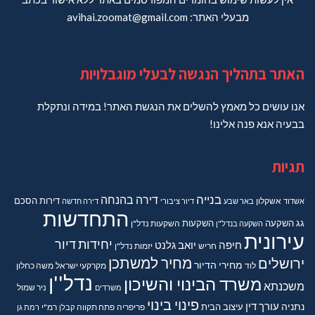
מבעלי האתר: avihai.zoomat@gmail.com
האתר בתהליך הנגשה לבעלי מוגבלויות
אנו עושים כל מאמץ להשלים את הנגשת האתר! במידה ונתקלת
בבעיה אנא פנה אלינו!
תגיות
בנייה
דירה בהנחה
דירות
הסכם
אשדוד
אשקלון
באר שבע
דיור ציבורי
דירה חדשה
התחדשות
גג
השקעה
השקעות
השקעה בנדל"ן
השקעות נדל"ן
עירונית
יחידות דיור
חיפה
יואב גלנט
חריש
יזמות נדל"ן
מחיר למשתכן
ירושלים
מחירי הדיור
מקרקעי ישראל
משה כחלון
לוד
נדל''ן
משרד הבינוי והשיכון
משכנתא
משרדים
ניר שמול
פינוי בינוי
נתניה
עורך דין
עיצוב הבית
פריפריה
פתח תקווה
קבלן
רמ"י
רמת גן