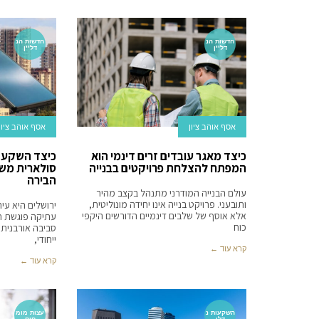
חדשות הנ
חדשות הנ
דל''ן
דל''ן
אסף אוהב ציון
אסף אוהב ציון
כיצד מאגר עובדים זרים דינמי הוא
כיצד השקעה
המפתח להצלחת פרויקטים בבנייה
סולארית משנ
הבירה
עולם הבנייה המודרני מתנהל בקצב מהיר
ותובעני. פרויקט בנייה אינו יחידה מונוליטית,
ירושלים היא עיר
אלא אוסף של שלבים דינמיים הדורשים היקפי
עתיקה פוגשת חד
כוח
סביבה אורבנית
ייחודי,
קרא עוד ←
קרא עוד ←
השקעות נ
עצות מומ
דלן
חים