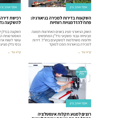
אסף אוהב ציון
אסף אוהב ציון
השקעות בדירות למכירה בגיאורגיה:
רכישת דירה
פתח להזדמנויות רווחיות
להשקעה נדל
השוק הגיאורגי מציג בשנים האחרונות תמונה
השקעה בנדלן ל
מבטיחה עבור משקיעי נדל”ן המחפשים
האסטרטגיות הבט
חלופות משתלמות למשקיעים בחו”ל. דירות
עושר לטווח ארו
למכירה בגיאורגיה הפכו למוקד
נכסי נדלן מציעי
קרא עוד ←
קרא עוד ←
חדשות הנ
דל''ן
אסף אוהב ציון
רוצים למנוע תקלות אינסטלציה