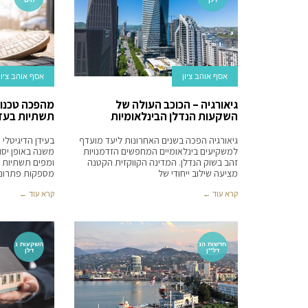
אסף אוהב ציון
אסף אוהב ציון
גיאורגיה – הכוכב העולה של
מהפכה טכנולו
השקעות הנדלן הבינלאומיות
תשתיות בעזרת
גיאורגיה הפכה בשנים האחרונות ליעד מועדף
בעידן הדיגיטלי
למשקיעים בינלאומיים המחפשים הזדמנויות
משנה באופן יסו
זהב בשוק הנדלן. המדינה הקווקזית הקטנה
מציעה שילוב ייחודי של
מספקות פתרונו
קרא עוד ←
קרא עוד ←
חדשות הנ
השקעות נ
דל''ן
דלן