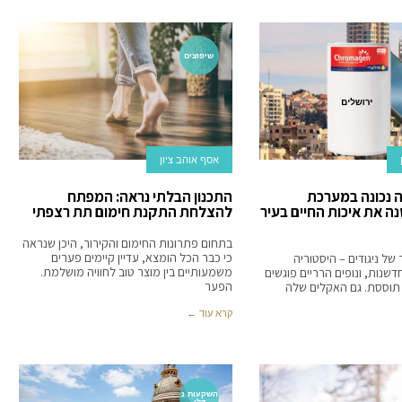
שיפוצים
אסף אוהב ציון
 נכונה במערכת
התכנון הבלתי נראה: המפתח
ה את איכות החיים בעיר
להצלחת התקנת חימום תת רצפתי
בתחום פתרונות החימום והקירור, היכן שנראה
כי כבר הכל הומצא, עדיין קיימים פערים
 של ניגודים – היסטוריה
משמעותיים בין מוצר טוב לחוויה מושלמת.
שנות, ונופים הרריים פוגשים
הפער
 תוססת. גם האקלים שלה
קרא עוד ←
השקעות נ
דלן