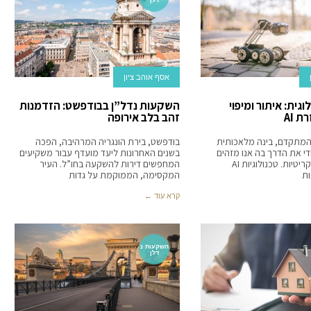
אסף אוהב ציון
גית: איתור ומיפוי
השקעות נדל”ן בבודפשט: הזדמנות
 AI
זהב בלב אירופה
 המתקדם, בינה מלאכותית
בודפשט, בירת הונגריה המרהיבה, הפכה
די את הדרך בה אנו מזהים
בשנים האחרונות ליעד מועדף עבור משקיעים
ומפים תשתיות קריטיות. טכנולוגיות AI
המחפשים דירות להשקעה בחו”ל. העיר
ת
המקסימה, הממוקמת על גדות
קרא עוד ←
השקעות נ
דלן