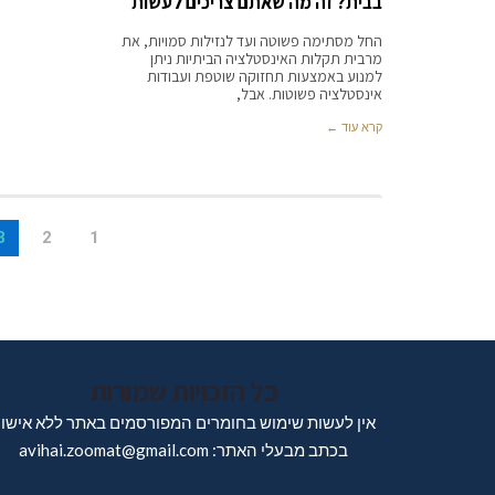
בבית? זה מה שאתם צריכים לעשות
החל מסתימה פשוטה ועד לנזילות סמויות, את
מרבית תקלות האינסטלציה הביתיות ניתן
למנוע באמצעות תחזוקה שוטפת ועבודות
אינסטלציה פשוטות. אבל,
קרא עוד ←
3
2
1
כל הזכויות שמורות
אין לעשות שימוש בחומרים המפורסמים באתר ללא אישו
בכתב מבעלי האתר: avihai.zoomat@gmail.com