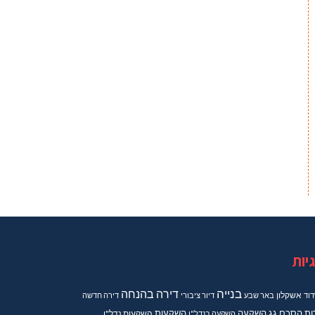
יות
בנייה
דירה בהנחה
וד
אשקלון
באר שבע
דיור ציבורי
דירה חדשה
ות
הסכם גג
השקעה
השקעות
השקעה בנדל"ן
השקעות נדל"ן